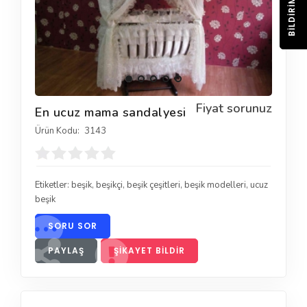
BILDIRIM
Fiyat sorunuz
En ucuz mama sandalyesi
Ürün Kodu:
3143
Etiketler:
beşik
,
beşikçi
,
beşik çeşitleri
,
beşik modelleri
,
ucuz
beşik
SORU SOR
PAYLAŞ
ŞIKAYET BILDIR