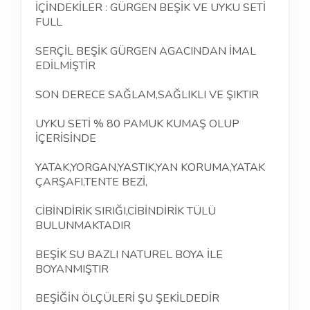
İÇİNDEKİLER : GÜRGEN BEŞİK VE UYKU SETİ
FULL
SERÇİL BEŞİK GÜRGEN AGACINDAN İMAL
EDİLMİŞTİR
SON DERECE SAĞLAM,SAĞLIKLI VE ŞIKTIR
UYKU SETİ % 80 PAMUK KUMAŞ OLUP
İÇERİSİNDE
YATAK,YORGAN,YASTIK,YAN KORUMA,YATAK
ÇARŞAFI,TENTE BEZİ,
CİBİNDİRİK SIRIĞI,CİBİNDİRİK TÜLÜ
BULUNMAKTADIR
BEŞİK SU BAZLI NATUREL BOYA İLE
BOYANMIŞTIR
BEŞİĞİN ÖLÇÜLERİ ŞU ŞEKİLDEDİR