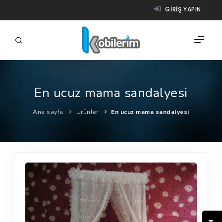
GIRIŞ YAPIN
En ucuz mama sandalyesi
FIRMALAR
Ana sayfa
Ürünler
En ucuz mama sandalyesi
ÜRÜNLER
NASIL ÇALIŞIR?
YARDIM