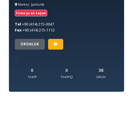
Merkez, Şanlıurfa
Firma şu an kapalı
Tel
+90
(414) 215-0047
Fax
+90
(414) 215-1112
ÜRÜNLER
...
0
0
38
TAKIP
TAKIPÇI
ÜRÜN