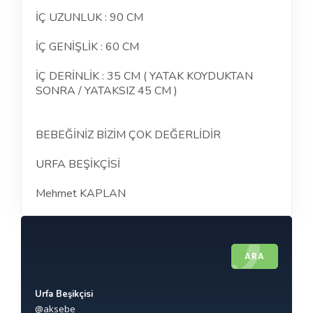
İÇ UZUNLUK : 90 CM
İÇ GENİŞLİK : 60 CM
İÇ DERİNLİK : 35 CM ( YATAK KOYDUKTAN
SONRA / YATAKSIZ 45 CM )
BEBEĞİNİZ BİZİM ÇOK DEĞERLİDİR
URFA BEŞİKÇİSİ
Mehmet KAPLAN
ARA
Urfa Beşikçisi
@aksebe