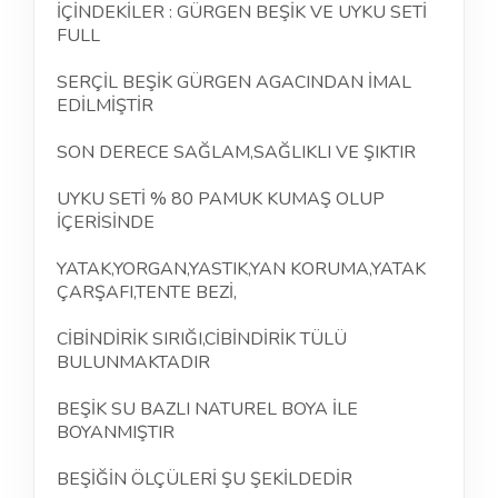
İÇİNDEKİLER : GÜRGEN BEŞİK VE UYKU SETİ
FULL
SERÇİL BEŞİK GÜRGEN AGACINDAN İMAL
EDİLMİŞTİR
SON DERECE SAĞLAM,SAĞLIKLI VE ŞIKTIR
UYKU SETİ % 80 PAMUK KUMAŞ OLUP
İÇERİSİNDE
YATAK,YORGAN,YASTIK,YAN KORUMA,YATAK
ÇARŞAFI,TENTE BEZİ,
CİBİNDİRİK SIRIĞI,CİBİNDİRİK TÜLÜ
BULUNMAKTADIR
BEŞİK SU BAZLI NATUREL BOYA İLE
BOYANMIŞTIR
BEŞİĞİN ÖLÇÜLERİ ŞU ŞEKİLDEDİR