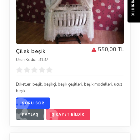
BILDIRIM
550,00 TL
Çilek beşik
Ürün Kodu:
3137
Etiketler:
beşik
,
beşikçi
,
beşik çeşitleri
,
beşik modelleri
,
ucuz
beşik
SORU SOR
PAYLAŞ
ŞIKAYET BILDIR