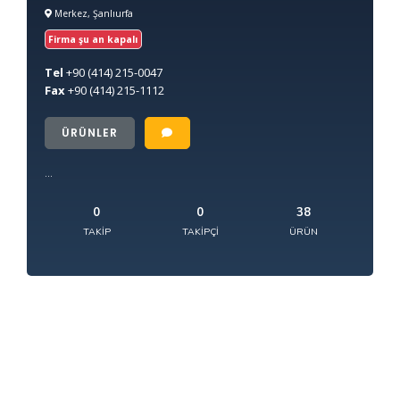
Merkez, Şanlıurfa
Firma şu an kapalı
Tel
+90
(414) 215-0047
Fax
+90
(414) 215-1112
ÜRÜNLER
...
0
0
38
TAKIP
TAKIPÇI
ÜRÜN