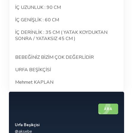
İÇ UZUNLUK : 90 CM
İÇ GENİŞLİK : 60 CM
İÇ DERİNLİK : 35 CM ( YATAK KOYDUKTAN
SONRA / YATAKSIZ 45 CM )
BEBEĞİNİZ BİZİM ÇOK DEĞERLİDİR
URFA BEŞİKÇİSİ
Mehmet KAPLAN
ARA
Urfa Beşikçisi
@aksebe