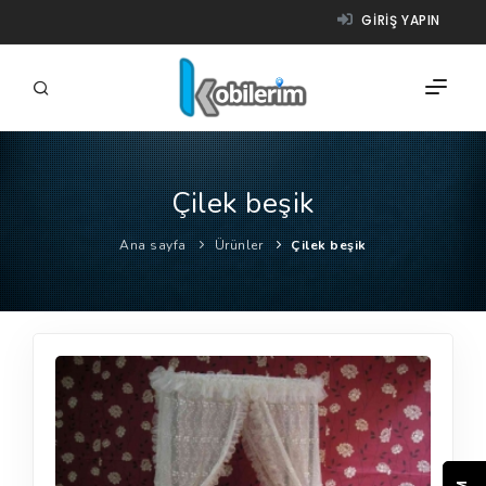
GIRIŞ YAPIN
Çilek beşik
FIRMALAR
Ana sayfa
Ürünler
Çilek beşik
ÜRÜNLER
NASIL ÇALIŞIR?
YARDIM