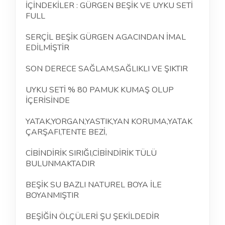
İÇİNDEKİLER : GÜRGEN BEŞİK VE UYKU SETİ
FULL
SERÇİL BEŞİK GÜRGEN AGACINDAN İMAL
EDİLMİŞTİR
SON DERECE SAĞLAM,SAĞLIKLI VE ŞIKTIR
UYKU SETİ % 80 PAMUK KUMAŞ OLUP
İÇERİSİNDE
YATAK,YORGAN,YASTIK,YAN KORUMA,YATAK
ÇARŞAFI,TENTE BEZİ,
CİBİNDİRİK SIRIĞI,CİBİNDİRİK TÜLÜ
BULUNMAKTADIR
BEŞİK SU BAZLI NATUREL BOYA İLE
BOYANMIŞTIR
BEŞİĞİN ÖLÇÜLERİ ŞU ŞEKİLDEDİR