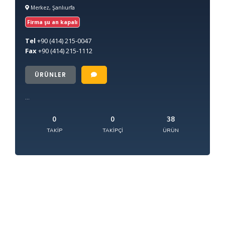
Merkez, Şanlıurfa
Firma şu an kapalı
Tel
+90
(414) 215-0047
Fax
+90
(414) 215-1112
ÜRÜNLER
...
0
0
38
TAKIP
TAKIPÇI
ÜRÜN