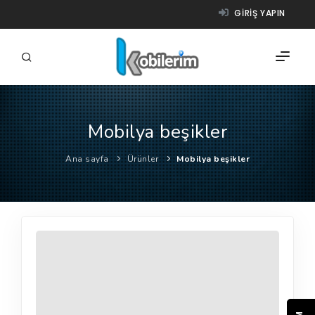
GIRIŞ YAPIN
Mobilya beşikler
FIRMALAR
Ana sayfa
Ürünler
Mobilya beşikler
ÜRÜNLER
NASIL ÇALIŞIR?
YARDIM