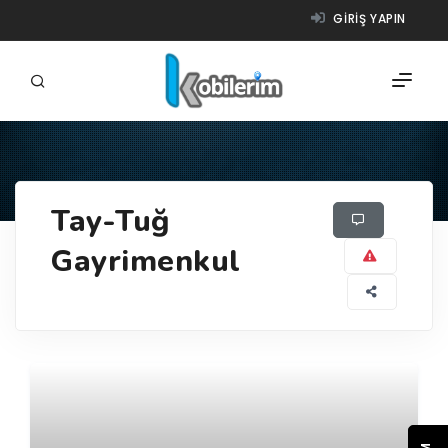
GIRIŞ YAPIN
FIRMALAR
Tay-Tuğ
ÜRÜNLER
Gayrimenkul
NASIL ÇALIŞIR?
YARDIM