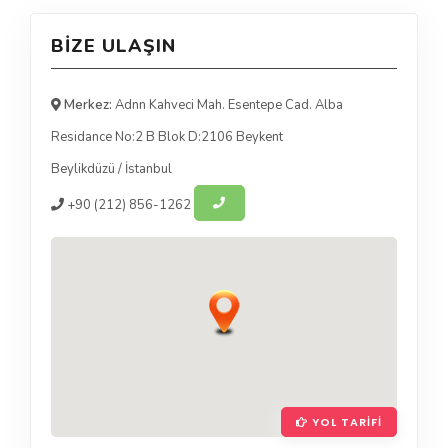
BIZE ULAŞIN
Merkez:
Adnn Kahveci Mah. Esentepe Cad. Alba
Residance No:2 B Blok D:2106 Beykent
Beylikdüzü
/
İstanbul
+90
(212) 856-1262
YOL TARIFI