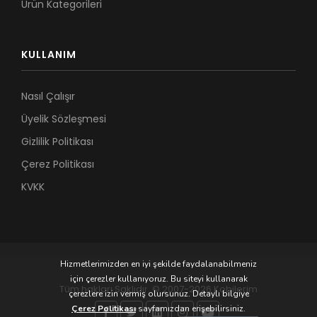
Ürün Kategorileri
KULLANIM
Nasıl Çalışır
Üyelik Sözleşmesi
Gizlilik Politikası
Çerez Politikası
KVKK
Hizmetlerimizden en iyi şekilde faydalanabilmeniz
için çerezler kullanıyoruz. Bu siteyi kullanarak
Tüm hakları Saklıdır. © 2007-2026 Kobilerim
çerezlere izin vermiş olursunuz. Detaylı bilgiye
Çerez Politikası
sayfamızdan erişebilirsiniz.