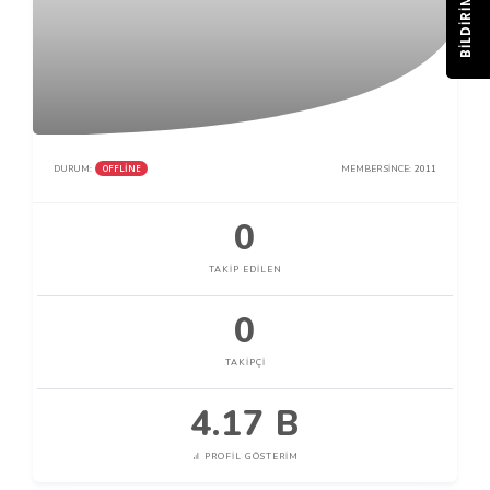
BILDIRIM
OFFLINE
DURUM:
MEMBER SINCE:
2011
0
TAKIP EDILEN
0
TAKIPÇI
4.17 B
PROFIL GÖSTERIM