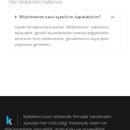
Site bildirimleri hakkında
Bildirimlerimi nasıl açabilirim, kapatabilirim?
Üyelik hesabınızda bulunan "Bildirimlerim" sekmesini
tıklayabilir, gerekli düzenlemeleri anında değiştirebilir,
ekstra bir form doldurmanız, göndermeniz veya işlem
yapmanız gerekmez.
Kobilerim.com sitesinde firmalar tarafından
sunulan her türlü bilgi, materyal, resim ve
dökümanların gerçekliği, doğruluğu ve güvenilirliği