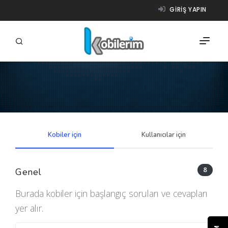
GIRIŞ YAPIN
FIRMALAR
ÜRÜNLER
Kobiler için
Kullanıcılar için
NASIL ÇALIŞIR?
YARDIM
8
Genel
Burada kobiler için başlangıç soruları ve cevapları
yer alır.