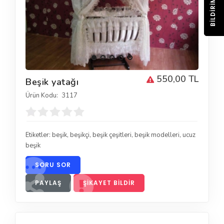
BILDIRIM
550,00 TL
Beşik yatağı
Ürün Kodu:
3117
Etiketler:
beşik
,
beşikçi
,
beşik çeşitleri
,
beşik modelleri
,
ucuz
beşik
SORU SOR
PAYLAŞ
ŞIKAYET BILDIR