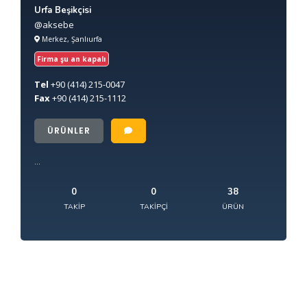
Urfa Beşikçisi
@aksebe
Merkez, Şanlıurfa
Firma şu an kapalı
Tel
+90
(414) 215-0047
Fax
+90
(414) 215-1112
ÜRÜNLER
...
0
0
38
TAKIP
TAKIPÇI
ÜRÜN