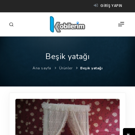
GIRIŞ YAPIN
Beşik yatağı
FIRMALAR
Ana sayfa
Ürünler
Beşik yatağı
ÜRÜNLER
NASIL ÇALIŞIR?
YARDIM