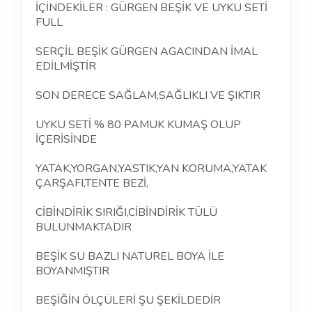
İÇİNDEKİLER : GÜRGEN BEŞİK VE UYKU SETİ
FULL
SERÇİL BEŞİK GÜRGEN AGACINDAN İMAL
EDİLMİŞTİR
SON DERECE SAĞLAM,SAĞLIKLI VE ŞIKTIR
UYKU SETİ % 80 PAMUK KUMAŞ OLUP
İÇERİSİNDE
YATAK,YORGAN,YASTIK,YAN KORUMA,YATAK
ÇARŞAFI,TENTE BEZİ,
CİBİNDİRİK SIRIĞI,CİBİNDİRİK TÜLÜ
BULUNMAKTADIR
BEŞİK SU BAZLI NATUREL BOYA İLE
BOYANMIŞTIR
BEŞİĞİN ÖLÇÜLERİ ŞU ŞEKİLDEDİR