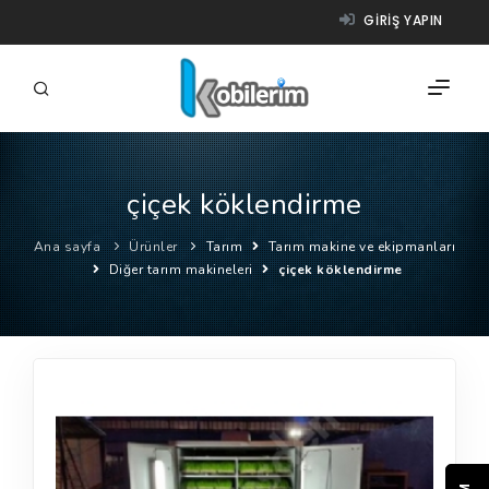
GIRIŞ YAPIN
çiçek köklendirme
FIRMALAR
Ana sayfa
Ürünler
Tarım
Tarım makine ve ekipmanları
ÜRÜNLER
Diğer tarım makineleri
çiçek köklendirme
NASIL ÇALIŞIR?
YARDIM