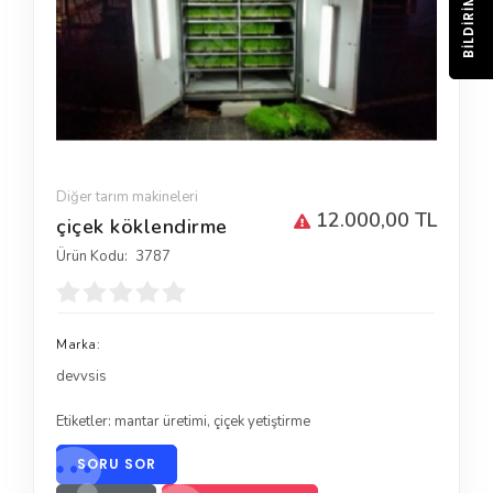
BILDIRIM
Diğer tarım makineleri
12.000,00 TL
çiçek köklendirme
Ürün Kodu:
3787
Marka:
devvsis
Etiketler:
mantar üretimi
,
çiçek yetiştirme
SORU SOR