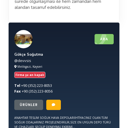
sürede olgunlaşması ile hem zamandan hem
alandan tasarruf edebilirsiniz.
ARA
Gökçe Soğutma
@devvsis
Melikgazi, Kayseri
Firma şu an kapalı
Tel
+90
(352) 223-8053
Fax
+90
(352) 223-8056
ÜRÜNLER
ANAHTAR TESLİM SOĞUK HAVA DEPOLARIİHTİYACINIZ OLAN TÜM
SOĞUK ODALARINIZ PROJELENDİRİLİR,SİZE EN UYGUN DEPO TÜRÜ
VE CİHAZLARI SEÇİLİP DENEYİMLİ EKİBİMİ...