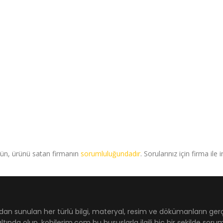
rün, ürünü satan firmanın
sorumluluğundadır
. Sorularınız için firma ile 
dan sunulan her türlü bilgi, materyal, resim ve dökümanların ger
ltında olup, kobilerim.com bu hususlarla ilgili hiç bir şekilde sor