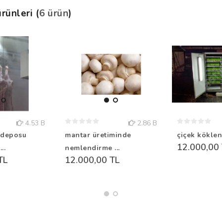
rünleri (
6 ürün
)
4.53 B
2.86 B
 deposu
mantar üretiminde
çiçek kökle
12.000,00
..
nemlendirme ...
TL
12.000,00 TL