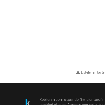
Listelenen bu ü
Kobilerim.com sitesinde firmalar tarafın
içerikleri ekleyen firmanın sorumluluğu a