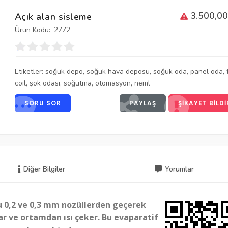
3.500,00
Açık alan sisleme
Ürün Kodu:
2772
Etiketler:
soğuk depo
,
soğuk hava deposu
,
soğuk oda
,
panel oda
,
coıl
,
şok odası
,
soğutma
,
otomasyon
,
neml
SORU SOR
PAYLAŞ
ŞIKAYET BILDI
Diğer Bilgiler
Yorumlar
u 0,2 ve
0,3 mm
nozüllerden geçerek
r ve ortamdan ısı çeker. Bu evaparatif