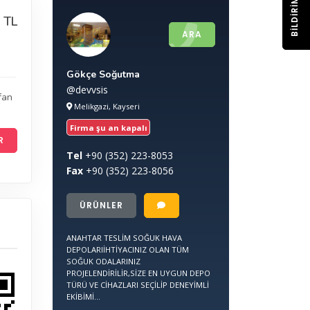
BILDIRIM
 TL
ARA
Gökçe Soğutma
@devvsis
fan
Melikgazi, Kayseri
Firma şu an kapalı
R
Tel
+90
(352) 223-8053
Fax
+90
(352) 223-8056
ÜRÜNLER
ANAHTAR TESLİM SOĞUK HAVA
DEPOLARIİHTİYACINIZ OLAN TÜM
SOĞUK ODALARINIZ
PROJELENDİRİLİR,SİZE EN UYGUN DEPO
TÜRÜ VE CİHAZLARI SEÇİLİP DENEYİMLİ
EKİBİMİ...