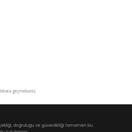
irtibata geçmelisiniz.
çekliği, doğruluğu ve güvenilirliği tamamen bu
umlu tutulamaz.