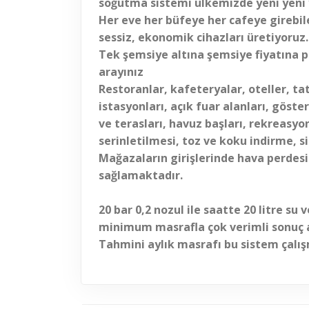
soğutma sistemi ülkemizde yeni yeni
Her eve her büfeye her cafeye girebil
sessiz, ekonomik cihazları üretiyoruz.
Tek şemsiye altına şemsiye fiyatına po
arayınız
Restoranlar, kafeteryalar, oteller, tati
istasyonları, açık fuar alanları, göster
ve terasları, havuz başları, rekreasyo
serinletilmesi, toz ve koku indirme, 
Mağazaların girişlerinde hava perdesi
sağlamaktadır.
20 bar 0,2 nozul ile saatte
20 litre
su v
minimum masrafla çok verimli sonuç alı
Tahmini aylık masrafı bu sistem çalışma