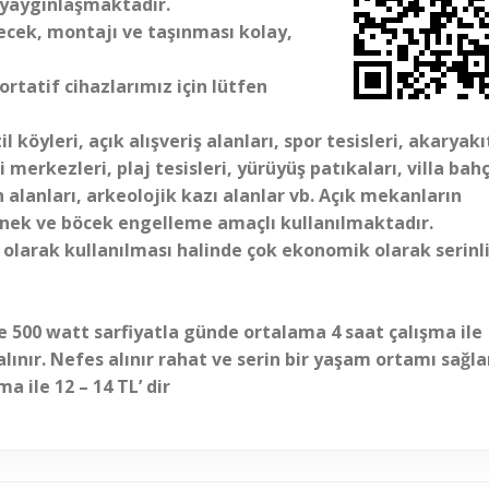
 yaygınlaşmaktadır.
ecek, montajı ve taşınması kolay,
rtatif cihazlarımız için lütfen
l köyleri, açık alışveriş alanları, spor tesisleri, akaryakı
i merkezleri, plaj tesisleri, yürüyüş patıkaları, villa bah
n alanları, arkeolojik kazı alanlar vb. Açık mekanların
sinek ve böcek engelleme amaçlı kullanılmaktadır.
 olarak kullanılması halinde çok ekonomik olarak serinl
e 500 watt sarfiyatla günde ortalama 4 saat çalışma ile
nır. Nefes alınır rahat ve serin bir yaşam ortamı sağla
 ile 12 – 14 TL’ dir