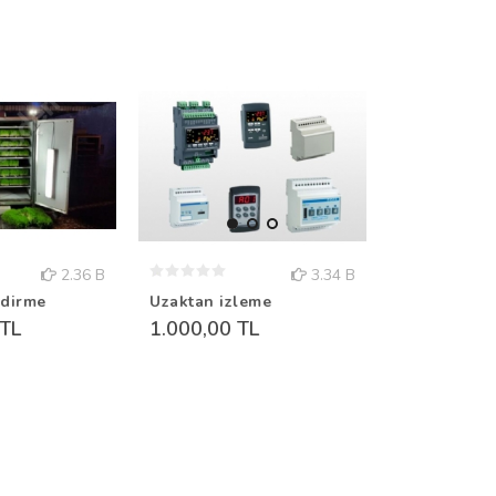
2.36 B
3.34 B
ndirme
Uzaktan izleme
YEŞİLLİK S
 TL
1.000,00 TL
YEŞİLLİK SÜS
1.500,00 