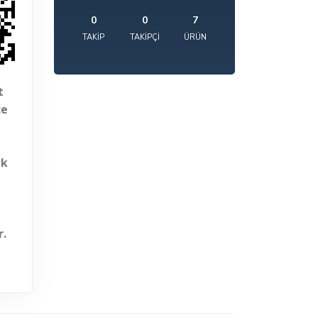
0
0
7
TAKIP
TAKIPÇI
ÜRÜN
t
çe
ik
r.