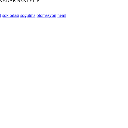
 KADAR BEKLETİP
l
şok odası
soğutma
otomasyon
neml