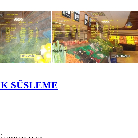
İK SÜSLEME
.