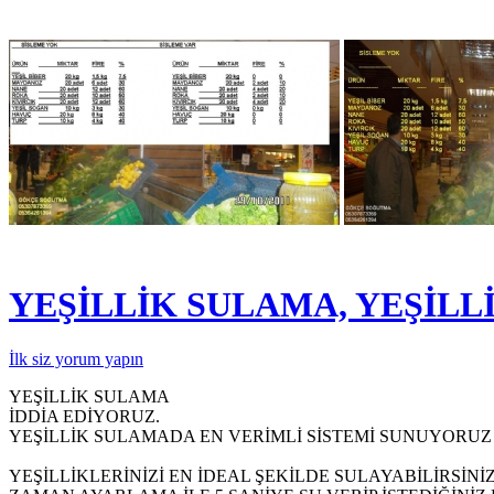
YEŞİLLİK SULAMA, YEŞİLL
İlk siz yorum yapın
YEŞİLLİK SULAMA
İDDİA EDİYORUZ.
YEŞİLLİK SULAMADA EN VERİMLİ SİSTEMİ SUNUYORUZ
YEŞİLLİKLERİNİZİ EN İDEAL ŞEKİLDE SULAYABİLİRSİNİZ