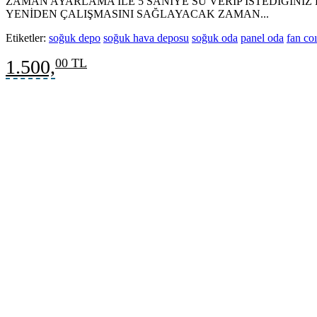
ZAMAN AYARLAMA İLE 5 SANİYE SU VERİP İSTEDİĞİNİZ
YENİDEN ÇALIŞMASINI SAĞLAYACAK ZAMAN...
Etiketler:
soğuk depo
soğuk hava deposu
soğuk oda
panel oda
fan coı
1.500,
00 TL