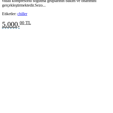
vidalı kompresörlü soğutma gruplarının bakım ve onarımını
gerçekleştirmektedir.Sezo...
Etiketler:
chiller
5.000,
00 TL