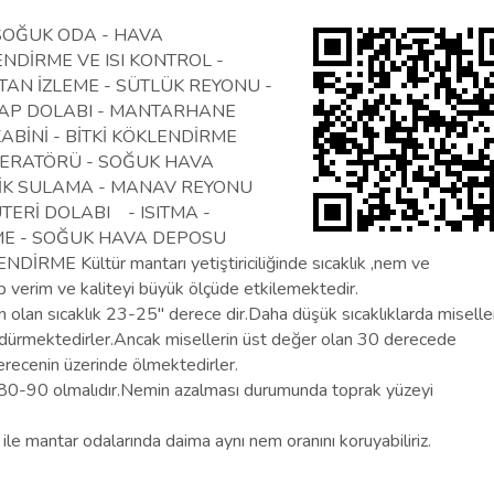
SOĞUK ODA - HAVA
NDİRME VE ISI KONTROL -
AN İZLEME - SÜTLÜK REYONU -
SAP DOLABI - MANTARHANE
BİNİ - BİTKİ KÖKLENDİRME
JENERATÖRÜ - SOĞUK HAVA
LİK SULAMA - MANAV REYONU
TERİ DOLABI - ISITMA -
ME - SOĞUK HAVA DEPOSU
LENDİRME
Kültür mantarı yetiştiriciliğinde sıcaklık ,nem ve
p verim ve kaliteyi büyük ölçüde etkilemektedir.
n olan sıcaklık 23-25'' derece dir.Daha düşük sıcaklıklarda miselle
sürdürmektedirler.Ancak misellerin üst değer olan 30 derecede
recenin üzerinde ölmektedirler.
80-90 olmalıdır.Nemin azalması durumunda toprak yüzeyi
e mantar odalarında daima aynı nem oranını koruyabiliriz.