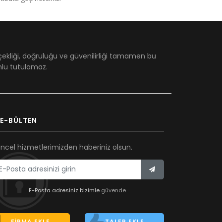
çekliği, doğruluğu ve güvenilirliği tamamen bu
umlu tutulamaz.
E-BÜLTEN
ncel hizmetlerimizden haberiniz olsun.
E-Posta adresiniz bizimle
güvende
FIRMA EKLE
TALEP EKLE