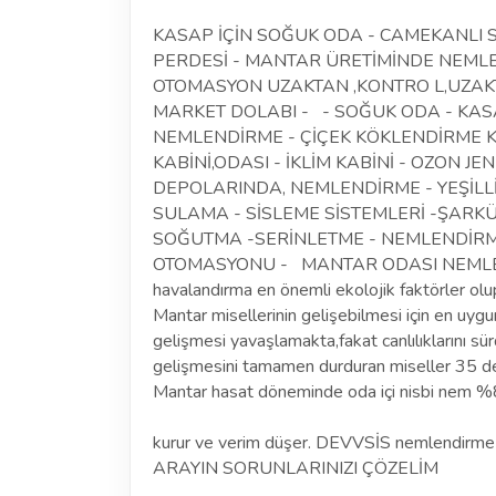
KASAP İÇİN SOĞUK ODA - CAMEKANLI 
PERDESİ - MANTAR ÜRETİMİNDE NEMLE
OTOMASYON UZAKTAN ,KONTRO L,UZAKT
MARKET DOLABI - - SOĞUK ODA - KA
NEMLENDİRME - ÇİÇEK KÖKLENDİRME KA
KABİNİ,ODASI - İKLİM KABİNİ - OZON 
DEPOLARINDA, NEMLENDİRME - YEŞİL
SULAMA - SİSLEME SİSTEMLERİ -ŞARKÜ
SOĞUTMA -SERİNLETME - NEMLENDİR
OTOMASYONU -
MANTAR ODASI NEM
havalandırma en önemli ekolojik faktörler olu
Mantar misellerinin gelişebilmesi için en uygu
gelişmesi yavaşlamakta,fakat canlılıklarını 
gelişmesini tamamen durduran miseller 35 de
Mantar hasat döneminde oda içi nisbi nem %
kurur ve verim düşer. DEVVSİS nemlendirme il
ARAYIN SORUNLARINIZI ÇÖZELİM