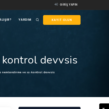
GIRIŞ YAPIN
ALIŞIR?
YARDIM
KAYIT OLUN
 kontrol devvsis
e nemlendirme ve ısı kontrol devvsis