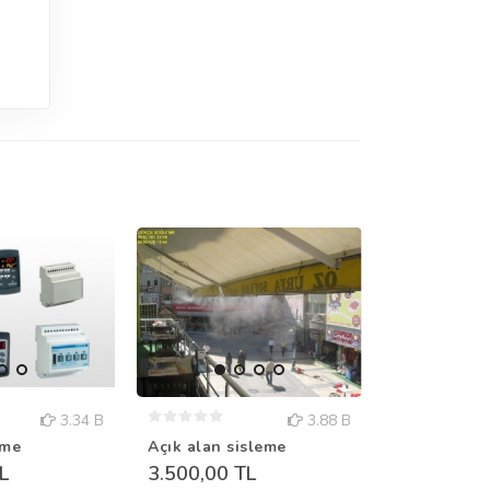
3.34 B
3.88 B
eme
Açık alan sisleme
YEŞİLLİK S
L
3.500,00 TL
YEŞİLLİK SÜS