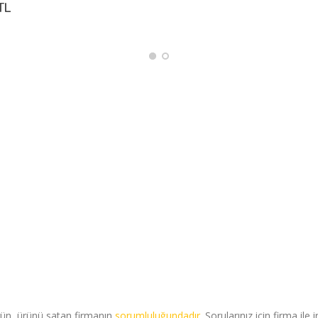
TL
rün, ürünü satan firmanın
sorumluluğundadır
. Sorularınız için firma ile 