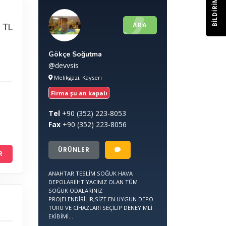
BILDIRIM
ARA
 TL
Gökçe Soğutma
@devvsis
Melikgazi, Kayseri
Firma şu an kapalı
Tel
+90
(352) 223-8053
Fax
+90
(352) 223-8056
ÜRÜNLER
R
ANAHTAR TESLİM SOĞUK HAVA
DEPOLARIİHTİYACINIZ OLAN TÜM
SOĞUK ODALARINIZ
PROJELENDİRİLİR,SİZE EN UYGUN DEPO
TÜRÜ VE CİHAZLARI SEÇİLİP DENEYİMLİ
EKİBİMİ...