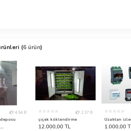
rünleri (
6 ürün
)
4.54 B
2.37 B
 deposu
çiçek köklendirme
Uzaktan izl
12.000,00 TL
1.000,00 T
..