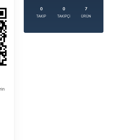
0
0
7
TAKIP
TAKIPÇI
ÜRÜN
rin