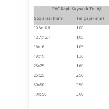
PVC Kaplı
Kaynaklı Tel Ağ
Göz arası
(mm)
Tel Çapı
(mm)
10.6x10.6
1.00
12.7x12.7
1.05
16x16
1.05
19x19
1.30
25x25
1.60
25x25
2.50
50x50
2.50
100x50
3.00