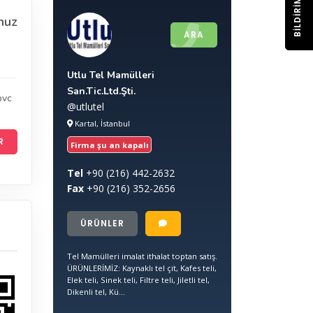
BILDIRIM
nuz
ARA
Utlu Tel Mamülleri
San.Tic.Ltd.Şti.
pvc
@utlutel
Kartal, İstanbul
R
Firma şu an kapalı
Tel
+90
(216) 442-2632
Fax
+90
(216) 352-2656
ÜRÜNLER
Tel Mamülleri imalat ithalat toptan satış.
ÜRÜNLERİMİZ: Kaynaklı tel çit, Kafes teli,
Elek teli, Sinek teli, Filtre teli, Jiletli tel,
Dikenli tel, Kü...