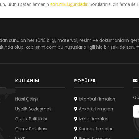
rün, ürünü satan firmanın
sorumluluğundadır
. Sorularınız için firma ile 
dan sunulan her türlü bilgi, materyal, resim ve dökümanların ger
ltında olup, kobilerim.com bu hususlarla ilgili hiç bir şekilde sor
KULLANIM
POPÜLER
Gü
Nasıl Çalışır
İstanbul firmaları
Üyelik Sözleşmesi
Ankara firmaları
Gizlilik Politikası
İzmir firmaları
Çerez Politikası
Kocaeli firmaları
KVKK
Bursa firmaları