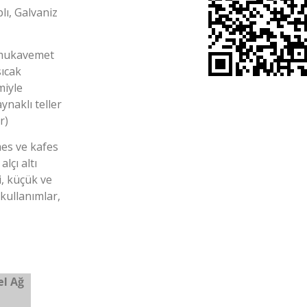
lı, Galvaniz
mukavemet
sıcak
miyle
ynaklı teller
r)
mes ve kafes
alçı altı
, küçük ve
 kullanımlar,
el Ağ