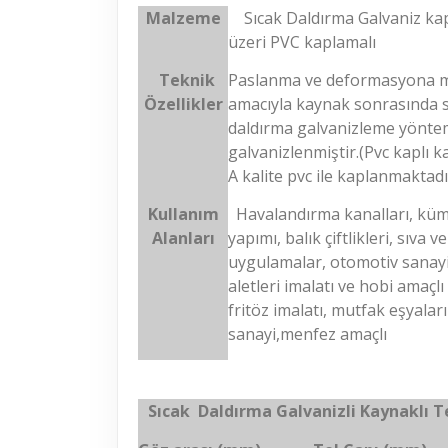
Malzeme
Sıcak Daldırma Galvaniz kap
üzeri PVC kaplamalı
Teknik
Paslanma ve deformasyona 
Özellikler
amacı
yla k
aynak sonrası
nda 
daldırma galvanizleme yönte
galvanizlenmiştir.(Pvc kaplı ka
A kalite pvc ile kaplanmaktadı
Kullanı
m
Havalandı
rma kanalları, kü
Alanları
yapımı, balık çiftlikleri, sıva ve 
uygulamalar, otomotiv sanayi
aletleri imalatı ve hobi amaçlı
fritöz imalatı, mutfak eşyaları
sanayi,menfez amaçlı
Sı
cak Daldırma Galvanizli Kaynaklı T