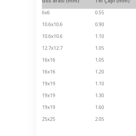
Göz arası (mm)
Tel Çapı
(mm)
6x6
0.55
10.6x10.6
0.90
10.6x10.6
1.10
12.7x12.7
1.05
16x16
1.05
16x16
1.20
19x19
1.10
19x19
1.30
19x19
1.60
25x25
2.05