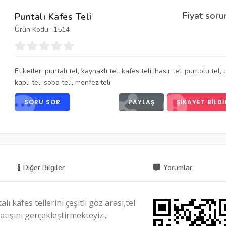
Fiyat soru
Puntalı Kafes Teli
Ürün Kodu:
1514
Etiketler:
puntalı tel
,
kaynaklı tel
,
kafes teli
,
hasır tel
,
puntolu tel
,
kaplı tel
,
soba teli
,
menfez teli
SORU SOR
PAYLAŞ
ŞIKAYET BILDI
Diğer Bilgiler
Yorumlar
 kafes tellerini çeşitli göz arası,tel
atışını gerçekleştirmekteyiz...