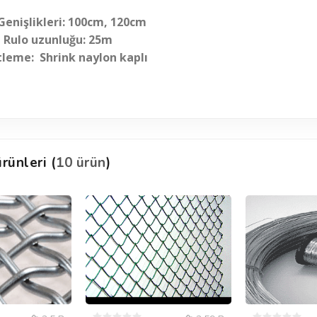
Geni
ş
likler
i: 100cm, 120cm
Rulo uzunluğ
u: 25m
leme: Shrink naylon kaplı
rünleri (
10 ürün
)