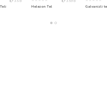
3.5 B
3.59 B
Teli
Helezon Tel
Galvanizli te