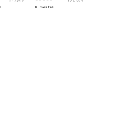
3.89 B
4.55 B
l
Kümes teli
Pvc Kaplı Te