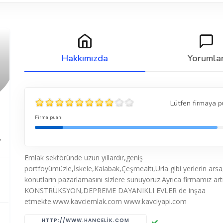
Hakkımızda
Yorumla
Lütfen firmaya p
Firma puanı
7
Emlak sektöründe uzun yıllardır,geniş
portfoyümüzle,İskele,Kalabak,Çeşmealtı,Urla gibi yerlerin arsa
konutların pazarlamasını sizlere sunuyoruz.Ayrıca firmamız art
KONSTRÜKSYON,DEPREME DAYANIKLI EVLER de inşaa
etmekte.www.kavciemlak.com www.kavciyapi.com
HTTP://WWW.HANCELIK.COM