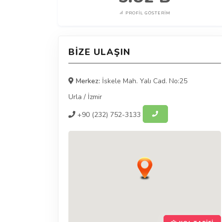
PROFIL GÖSTERIM
BIZE ULAŞIN
Merkez:
İskele Mah. Yalı Cad. No:25
Urla
/
İzmir
+90
(232) 752-3133