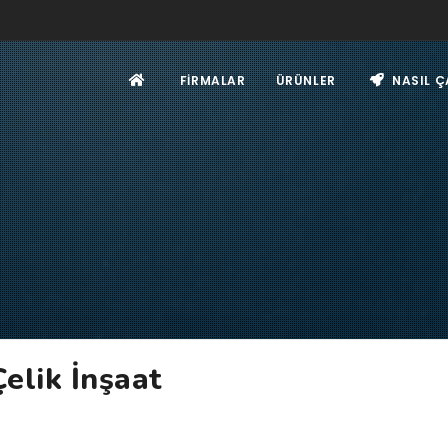
FIRMALAR
ÜRÜNLER
NASIL Ç
elik İnşaat