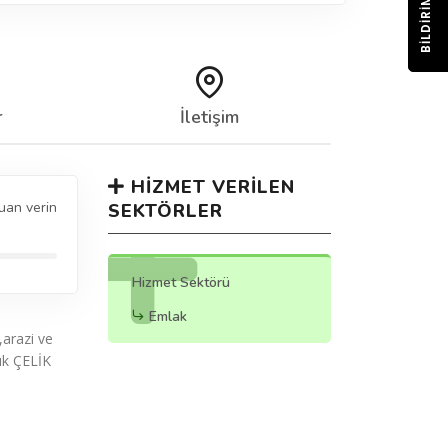
BILDIRIM
r
İletişim
HIZMET VERILEN
uan verin
SEKTÖRLER
Hizmet Sektörü
Emlak
,arazi ve
ık ÇELİK