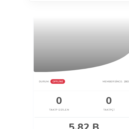
DURUM:
OFFLINE
MEMBER SINCE:
200
0
0
TAKIP EDILEN
TAKIPÇI
5.82 B