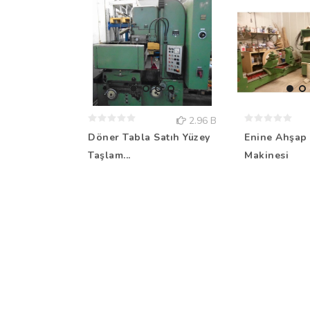
2.96 B
Döner Tabla Satıh Yüzey
Enine Ahşap 
Taşlam...
Makinesi