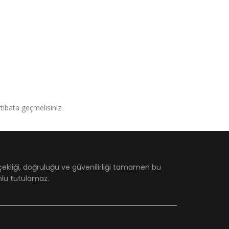
irtibata geçmelisiniz.
çekliği, doğruluğu ve güvenilirliği tamamen bu
umlu tutulamaz.