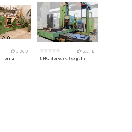
3.36 B
3.57 B
 Torna
CNC Borverk Tezgahı
Borverk Tez