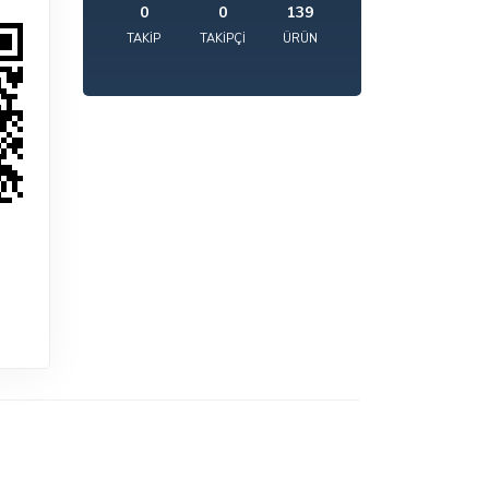
0
0
139
TAKIP
TAKIPÇI
ÜRÜN