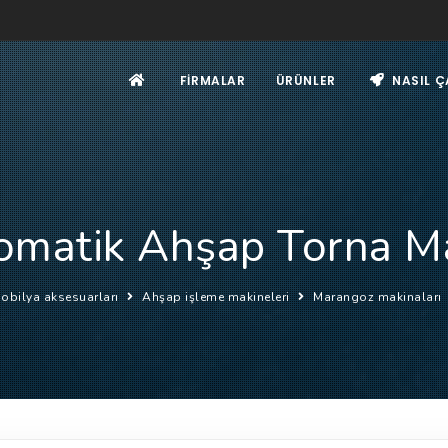
FIRMALAR
ÜRÜNLER
NASIL Ç
omatik Ahşap Torna M
obilya aksesuarları
Ahşap işleme makineleri
Marangoz makinaları