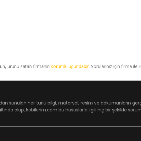
rün, ürünü satan firmanın
sorumluluğundadır
. Sorularınız için firma ile 
dan sunulan her türlü bilgi, materyal, resim ve dökümanların ger
ltında olup, kobilerim.com bu hususlarla ilgili hiç bir şekilde sor