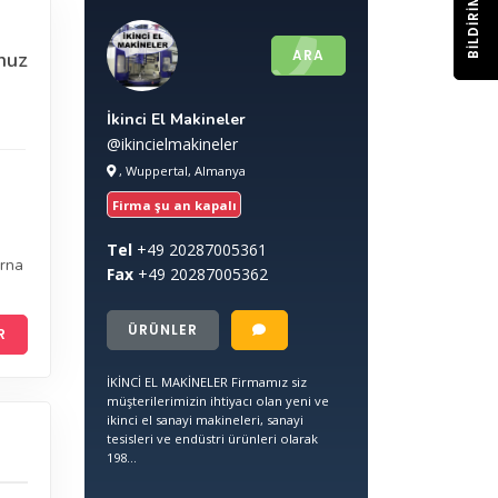
BILDIRIM
ARA
nuz
İkinci El Makineler
@ikincielmakineler
, Wuppertal, Almanya
Firma şu an kapalı
Tel
+49
20287005361
orna
Fax
+49
20287005362
ÜRÜNLER
R
İKİNCİ EL MAKİNELER Firmamız siz
müşterilerimizin ihtiyacı olan yeni ve
ikinci el sanayi makineleri, sanayi
tesisleri ve endüstri ürünleri olarak
198...