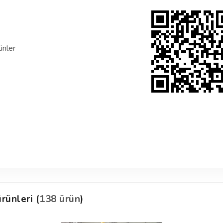
ünler
rünleri (
138 ürün
)