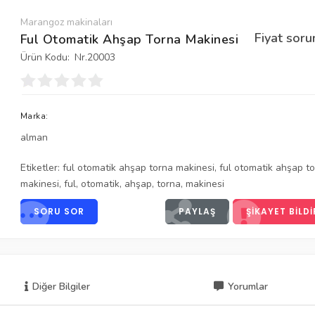
Marangoz makinaları
Fiyat soru
Ful Otomatik Ahşap Torna Makinesi
Ürün Kodu:
Nr.20003
Marka:
alman
Etiketler:
ful otomatik ahşap torna makinesi
,
ful otomatik ahşap t
makinesi
,
ful
,
otomatik
,
ahşap
,
torna
,
makinesi
SORU SOR
PAYLAŞ
ŞIKAYET BILDI
Diğer Bilgiler
Yorumlar