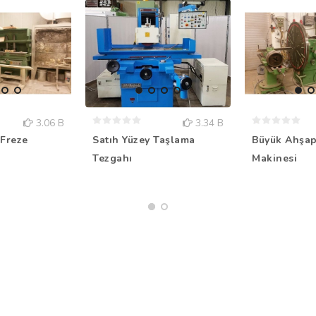
3.06 B
3.34 B
Freze
Satıh Yüzey Taşlama
Büyük Ahşap
Tezgahı
Makinesi