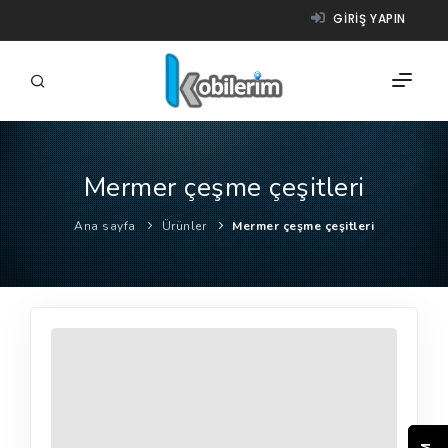
GIRIŞ YAPIN
Mermer çeşme çeşitleri
FIRMALAR
Ana sayfa
Ürünler
Mermer çeşme çeşitleri
ÜRÜNLER
NASIL ÇALIŞIR?
YARDIM