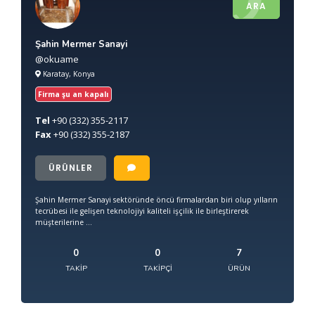
ARA
Şahin Mermer Sanayi
@okuame
Karatay, Konya
Firma şu an kapalı
Tel
+90
(332) 355-2117
Fax
+90
(332) 355-2187
ÜRÜNLER
Şahin Mermer Sanayi sektöründe öncü firmalardan biri olup yılların
tecrübesi ile gelişen teknolojiyi kaliteli işçilik ile birleştirerek
müşterilerine ...
0
0
7
TAKIP
TAKIPÇI
ÜRÜN