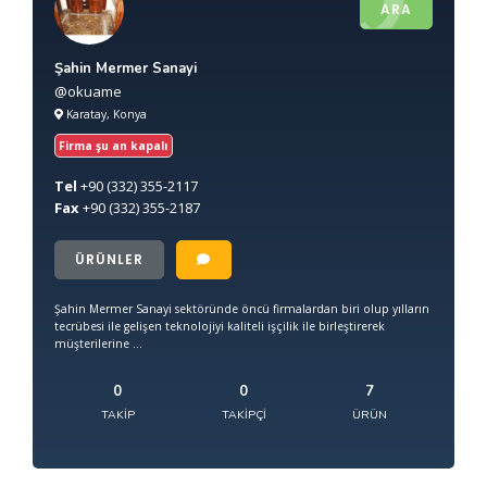
ARA
Şahin Mermer Sanayi
@okuame
Karatay, Konya
Firma şu an kapalı
Tel
+90
(332) 355-2117
Fax
+90
(332) 355-2187
ÜRÜNLER
Şahin Mermer Sanayi sektöründe öncü firmalardan biri olup yılların
tecrübesi ile gelişen teknolojiyi kaliteli işçilik ile birleştirerek
müşterilerine ...
0
0
7
TAKIP
TAKIPÇI
ÜRÜN