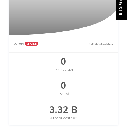
BILDIRIM
OFFLINE
DURUM:
MEMBER SINCE:
2010
0
TAKIP EDILEN
0
TAKIPÇI
3.32 B
PROFIL GÖSTERIM