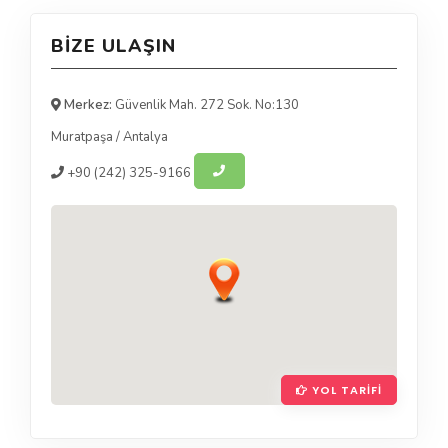
BIZE ULAŞIN
Merkez:
Güvenlik Mah. 272 Sok. No:130
Muratpaşa
/
Antalya
+90
(242) 325-9166
YOL TARIFI