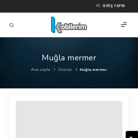
GIRIŞ YAPIN
Muğla mermer
FIRMALAR
Ana sayfa
Ürünler
Muğla mermer
ÜRÜNLER
NASIL ÇALIŞIR?
YARDIM