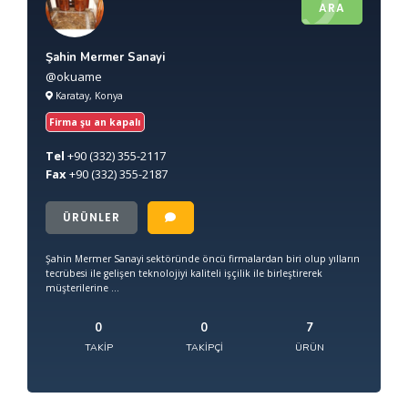
ARA
Şahin Mermer Sanayi
@okuame
Karatay, Konya
Firma şu an kapalı
Tel
+90
(332) 355-2117
Fax
+90
(332) 355-2187
ÜRÜNLER
Şahin Mermer Sanayi sektöründe öncü firmalardan biri olup yılların
tecrübesi ile gelişen teknolojiyi kaliteli işçilik ile birleştirerek
müşterilerine ...
0
0
7
TAKIP
TAKIPÇI
ÜRÜN