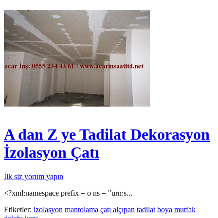
A dan Z ye Tadilat Dekorasyon
İzolasyon Çatı
İlk siz yorum yapın
<?xml:namespace prefix = o ns = "urn:s...
Etiketler:
izolasyon
mantolama
çatı alçıpan
tadilat
boya
mutfak