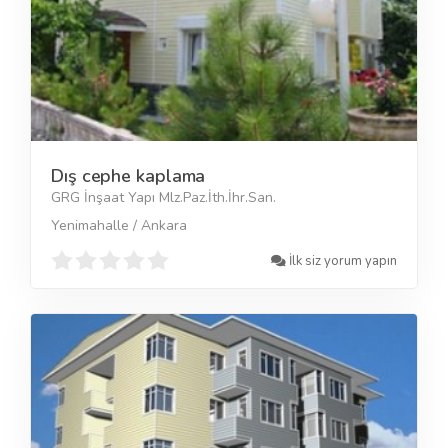
Dış cephe kaplama
GRG İnşaat Yapı Mlz.Paz.İth.İhr.San.
Yenimahalle / Ankara
İlk siz yorum yapın