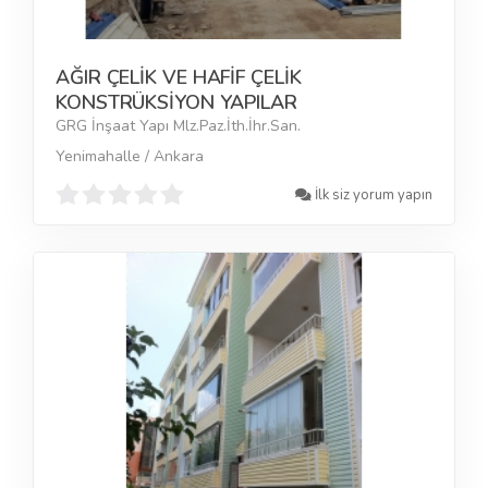
AĞIR ÇELİK VE HAFİF ÇELİK
KONSTRÜKSİYON YAPILAR
GRG İnşaat Yapı Mlz.Paz.İth.İhr.San.
Yenimahalle / Ankara
İlk siz yorum yapın