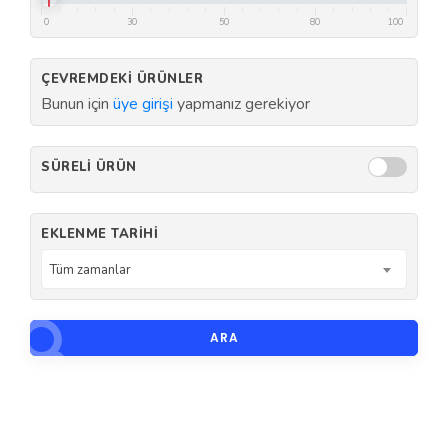
0
30
50
80
100
ÇEVREMDEKI ÜRÜNLER
Bunun için
üye girişi
yapmanız gerekiyor
SÜRELI ÜRÜN
EKLENME TARIHI
Tüm zamanlar
ARA