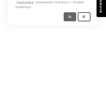
BILDIRIM
"
mantolama
" aramanızda 14 ürünün 1–10 adeti
listeleniyor