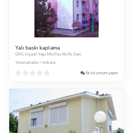
Yalı baskı kaplama
GRG İnşaat Yapı Mlz.Paz.İth.İhr.San.
Yenimahalle / Ankara
İlk siz yorum yapın