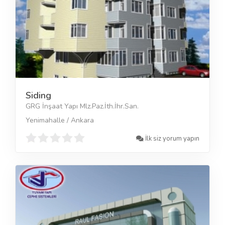
Siding
GRG İnşaat Yapı Mlz.Paz.İth.İhr.San.
Yenimahalle / Ankara
İlk siz yorum yapın