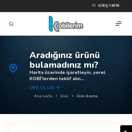
GIRIŞ YAPIN
Aradığınız ürünü
FIRMALAR
bulamadınız mı?
ÜRÜNLER
Harita üzerinde işaretleyin, yerel
KOBİ'lerden teklif alın...
NASIL ÇALIŞIR?
ÜYE OLUN
YARDIM
Ana sayfa
Ürün
Ürün Arama