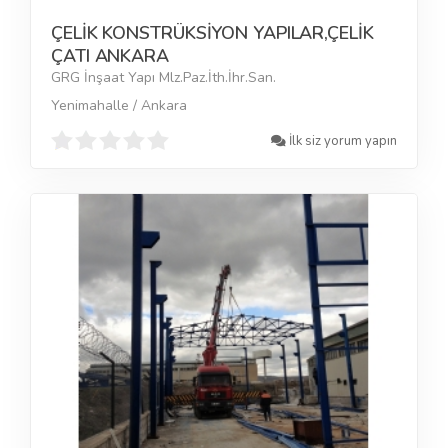
ÇELİK KONSTRÜKSİYON YAPILAR,ÇELİK
ÇATI ANKARA
GRG İnşaat Yapı Mlz.Paz.İth.İhr.San.
Yenimahalle / Ankara
İlk siz yorum yapın