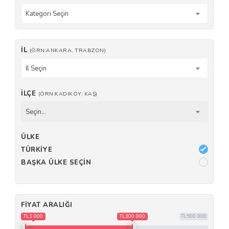
Kategori Seçin
İL
(ÖRN:ANKARA, TRABZON)
İl Seçin
İLÇE
(ÖRN:KADIKÖY, KAŞ)
Seçin...
ÜLKE
TÜRKIYE
BAŞKA ÜLKE SEÇIN
FIYAT ARALIĞI
TL1 000
TL300 000
TL500 000