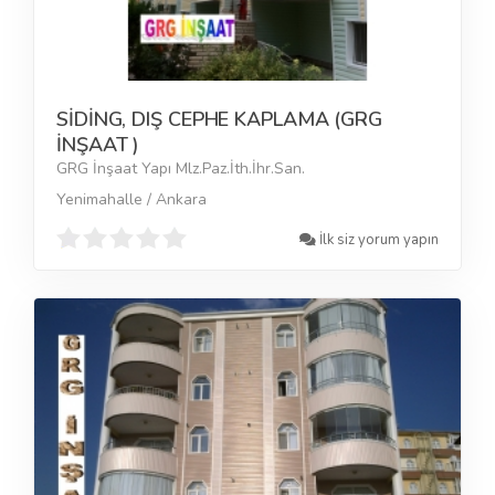
SİDİNG, DIŞ CEPHE KAPLAMA (GRG
İNŞAAT )
GRG İnşaat Yapı Mlz.Paz.İth.İhr.San.
Yenimahalle / Ankara
İlk siz yorum yapın