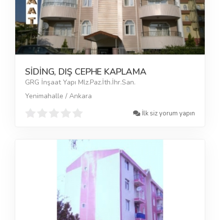
SİDİNG, DIŞ CEPHE KAPLAMA
GRG İnşaat Yapı Mlz.Paz.İth.İhr.San.
Yenimahalle / Ankara
İlk siz yorum yapın