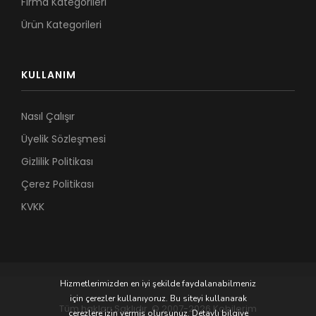
Firma Kategorileri
Ürün Kategorileri
KULLANIM
Nasıl Çalışır
Üyelik Sözleşmesi
Gizlilik Politikası
Çerez Politikası
KVKK
Hizmetlerimizden en iyi şekilde faydalanabilmeniz
için çerezler kullanıyoruz. Bu siteyi kullanarak
Tüm hakları Saklıdır. © 2007-2026 Kobilerim
çerezlere izin vermiş olursunuz. Detaylı bilgiye