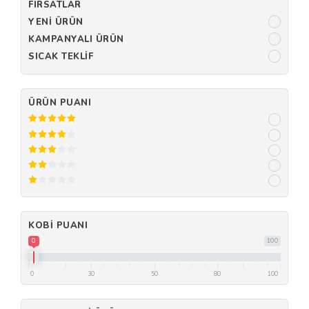
FIRSATLAR
YENI ÜRÜN
KAMPANYALI ÜRÜN
SICAK TEKLIF
ÜRÜN PUANI
KOBI PUANI
0
100
0
30
50
80
100