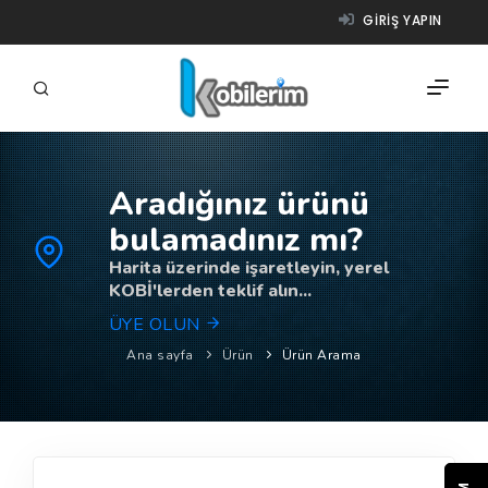
GIRIŞ YAPIN
Aradığınız ürünü
FIRMALAR
bulamadınız mı?
ÜRÜNLER
Harita üzerinde işaretleyin, yerel
KOBİ'lerden teklif alın...
NASIL ÇALIŞIR?
ÜYE OLUN
YARDIM
Ana sayfa
Ürün
Ürün Arama