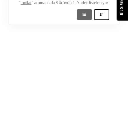
BILDIRIM
"
tadilat
" aramanızda 9 ürünün 1–9 adeti listeleniyor