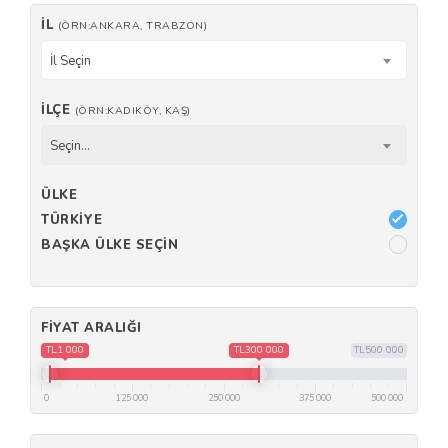
İL
(ÖRN:ANKARA, TRABZON)
İl Seçin
İLÇE
(ÖRN:KADIKÖY, KAŞ)
Seçin...
ÜLKE
TÜRKIYE
BAŞKA ÜLKE SEÇIN
FIYAT ARALIĞI
TL1 000
TL300 000
TL500 000
0
125 000
250 000
375 000
500 000