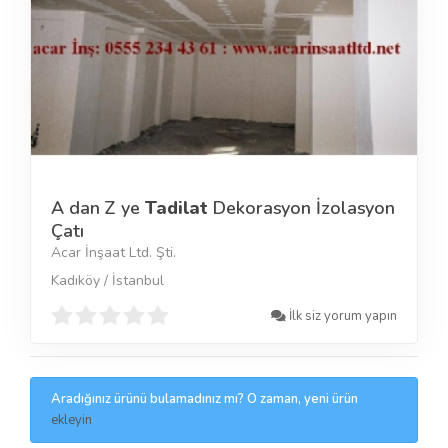
A dan Z ye
Tadilat
Dekorasyon İzolasyon
Çatı
Acar İnşaat Ltd. Şti.
Kadıköy / İstanbul
İlk siz yorum yapın
Aradığınız ürünü bulamadınız mı? O zaman, yeni ürün
ekleyin