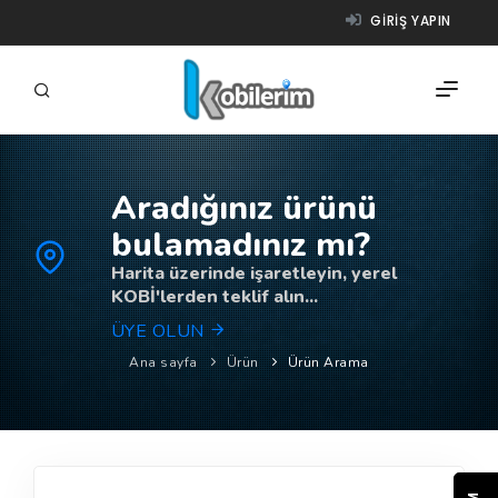
GIRIŞ YAPIN
Aradığınız ürünü
FIRMALAR
bulamadınız mı?
ÜRÜNLER
Harita üzerinde işaretleyin, yerel
KOBİ'lerden teklif alın...
NASIL ÇALIŞIR?
ÜYE OLUN
YARDIM
Ana sayfa
Ürün
Ürün Arama