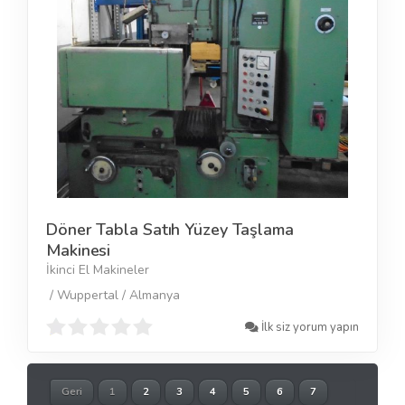
Döner Tabla Satıh Yüzey Taşlama
Makinesi
İkinci El Makineler
/ Wuppertal / Almanya
İlk siz yorum yapın
Geri
1
2
3
4
5
6
7