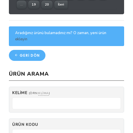
...
19
20
İleri
Aradığınız ürünü bulamadınız mı? O zaman, yeni ürün
ekleyin
GERI DÖN
ÜRÜN ARAMA
KELIME
(ÖRN:
KLIMA
)
ÜRÜN KODU