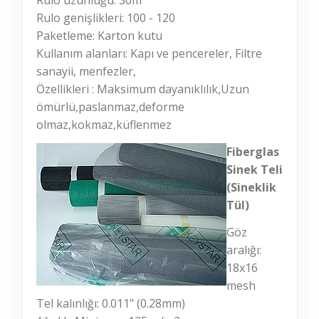
Rulo uzunluğu: 30m
Rulo genişlikleri: 100 - 120
Paketleme: Karton kutu
Kullanım alanları: Kapı ve pencereler, Filtre
sanayii, menfezler,
Özellikleri : Maksimum dayanıklılık,Uzun
ömürlü,paslanmaz,deforme
olmaz,kokmaz,küflenmez
Fiberglas
Sinek Teli
(Sineklik
Tül)
Göz
aralığı:
18x16
mesh
Tel kalınlığı: 0.011" (0.28mm)