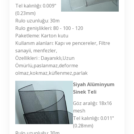
Tel kalınlığı: 0.009"
(0.23mm)
Rulo uzunluğu: 30m
Rulo genişlikleri: 80 - 100 - 120
Paketleme: Karton kutu
Kullanım alanları: Kapı ve pencereler, Filtre
sanayii, menfezler,
Özellikleri : Dayanıklı,Uzun
Ömürlü,paslanmaz,deforme
olmaz,kokmaz,küflenmez,parlak
Siyah Alüminyum
Sinek Teli
Göz aralığı: 18x16
mesh
Tel kalınlığı: 0.011"
(0.28mm)
Rulo uzunluğu: 30m