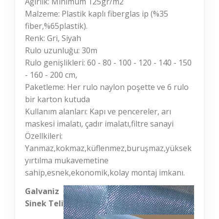
Ağırlık: Minimum 125gr/m2
Malzeme: Plastik kaplı fiberglas ip (%35
fiber,%65plastik).
Renk: Gri, Siyah
Rulo uzunluğu: 30m
Rulo genişlikleri: 60 - 80 - 100 - 120 - 140 - 150
- 160 - 200 cm,
Paketleme: Her rulo naylon poşette ve 6 rulo
bir karton kutuda
Kullanım alanları: Kapı ve pencereler, arı
maskesi imalatı, çadır imalatı,filtre sanayi
Özellkileri:
Yanmaz,kokmaz,küflenmez,buruşmaz,yüksek
yırtılma mukavemetine
sahip,esnek,ekonomik,kolay montaj imkanı.
Galvaniz
Sinek Teli