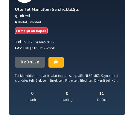
Utlu Tel Mamülleri San.Tic.Ltd.Şti.
@utlutel
Kartal, İstanbul
Firma şu an kapalı
Tel
+90
(216) 442-2632
Fax
+90
(216) 352-2656
ÜRÜNLER
Tel Mamülleri imalat ithalat toptan satış. ÜRÜNLERİMİZ: Kaynaklı tel
çit, Kafes teli, Elek teli, Sinek teli, Filtre teli, Jiletli tel, Dikenli tel, Kü...
0
0
11
TAKIP
TAKIPÇI
ÜRÜN