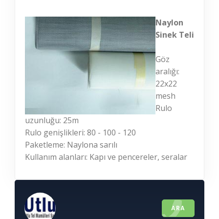
Naylon
Sinek Teli
Göz
aralığı:
22x22
mesh
Rulo
uzunluğu: 25m
Rulo genişlikleri: 80 - 100 - 120
Paketleme: Naylona sarılı
Kullanım alanları: Kapı ve pencereler, seralar
ARA