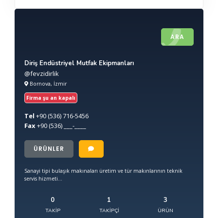
ARA
Diriş Endüstriyel Mutfak Ekipmanları
@fevzidirlik
Bornova, İzmir
Firma şu an kapalı
Tel
+90
(536) 716-5456
Fax
+90
(536) ___-____
ÜRÜNLER
Sanayi tipi bulaşık makınaları üretim ve tür makınlarının teknik
servis hizmeti...
0
1
3
TAKIP
TAKIPÇI
ÜRÜN