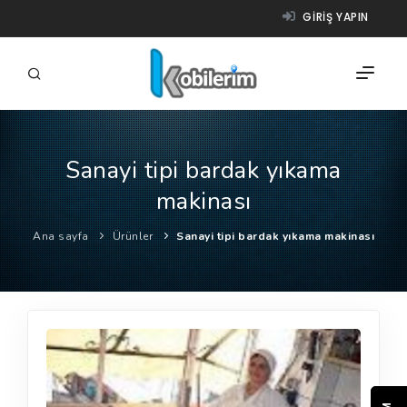
GIRIŞ YAPIN
Sanayi tipi bardak yıkama
FIRMALAR
makinası
ÜRÜNLER
Ana sayfa
Ürünler
Sanayi tipi bardak yıkama makinası
NASIL ÇALIŞIR?
YARDIM