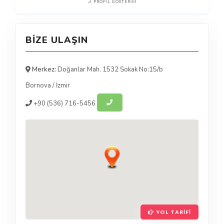
PROFIL GÖSTERIM
BIZE ULAŞIN
Merkez:
Doğanlar Mah. 1532 Sokak No:15/b
Bornova
/
İzmir
+90
(536) 716-5456
YOL TARIFI