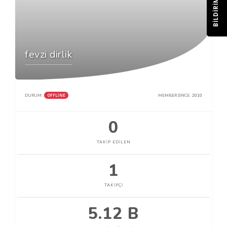
BILDIRIM
fevzi dirlik
OFFLINE
DURUM:
MEMBER SINCE:
2010
0
TAKIP EDILEN
1
TAKIPÇI
5.12 B