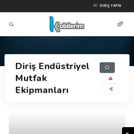
GIRIŞ YAPIN
FIRMALAR
Diriş Endüstriyel
ÜRÜNLER
Mutfak
NASIL ÇALIŞIR?
Ekipmanları
YARDIM