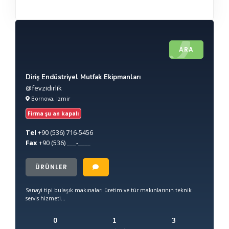
ARA
Diriş Endüstriyel Mutfak Ekipmanları
@fevzidirlik
Bornova, İzmir
Firma şu an kapalı
Tel
+90
(536) 716-5456
Fax
+90
(536) ___-____
ÜRÜNLER
Sanayi tipi bulaşık makınaları üretim ve tür makınlarının teknik
servis hizmeti...
0
1
3