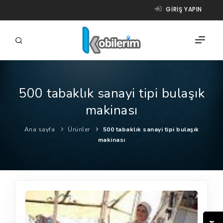
GIRIŞ YAPIN
500 tabaklık sanayi tipi bulaşık
FIRMALAR
makinası
ÜRÜNLER
Ana sayfa
Ürünler
500 tabaklık sanayi tipi bulaşık
NASIL ÇALIŞIR?
makinası
YARDIM