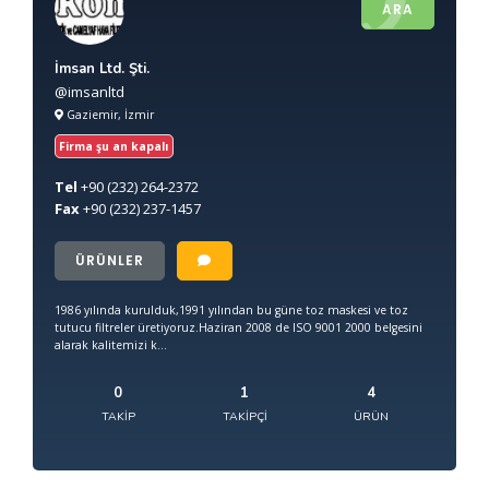
ARA
İmsan Ltd. Şti.
@imsanltd
Gaziemir, İzmir
Firma şu an kapalı
Tel
+90
(232) 264-2372
Fax
+90
(232) 237-1457
ÜRÜNLER
1986 yılında kurulduk,1991 yılından bu güne toz maskesi ve toz
tutucu filtreler üretiyoruz.Haziran 2008 de ISO 9001 2000 belgesini
alarak kalitemizi k...
0
1
4
TAKIP
TAKIPÇI
ÜRÜN