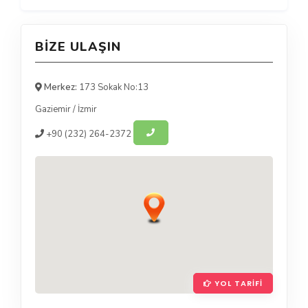
BIZE ULAŞIN
Merkez:
173 Sokak No:13
Gaziemir
/
İzmir
+90
(232) 264-2372
YOL TARIFI