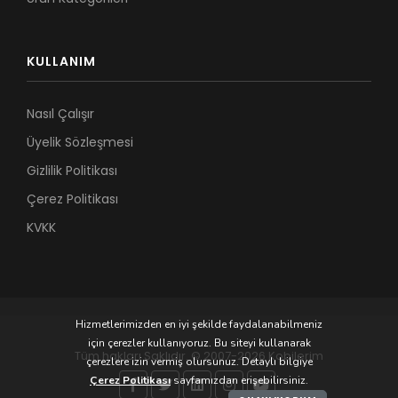
KULLANIM
Nasıl Çalışır
Üyelik Sözleşmesi
Gizlilik Politikası
Çerez Politikası
KVKK
Hizmetlerimizden en iyi şekilde faydalanabilmeniz
için çerezler kullanıyoruz. Bu siteyi kullanarak
Tüm hakları Saklıdır. © 2007-2026 Kobilerim
çerezlere izin vermiş olursunuz. Detaylı bilgiye
Çerez Politikası
sayfamızdan erişebilirsiniz.