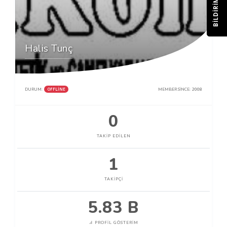
BILDIRIM
Halis Tunç
OFFLINE
DURUM:
MEMBER SINCE:
2008
0
TAKIP EDILEN
1
TAKIPÇI
5.83 B
PROFIL GÖSTERIM