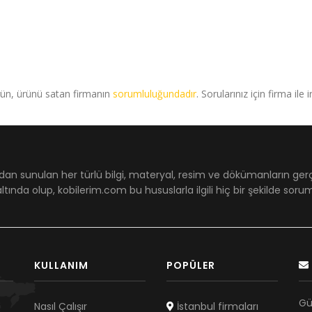
rün, ürünü satan firmanın
sorumluluğundadır
. Sorularınız için firma ile 
dan sunulan her türlü bilgi, materyal, resim ve dökümanların ger
ltında olup, kobilerim.com bu hususlarla ilgili hiç bir şekilde sor
KULLANIM
POPÜLER
Gü
Nasıl Çalışır
İstanbul firmaları