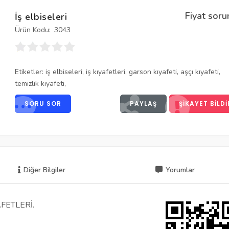
Fiyat soru
İş elbiseleri
Ürün Kodu:
3043
Etiketler:
iş elbiseleri
,
iş kıyafetleri
,
garson kıyafeti
,
aşçı kıyafeti
,
temizlik kıyafeti
,
SORU SOR
PAYLAŞ
ŞIKAYET BILDI
Diğer Bilgiler
Yorumlar
FETLERİ.