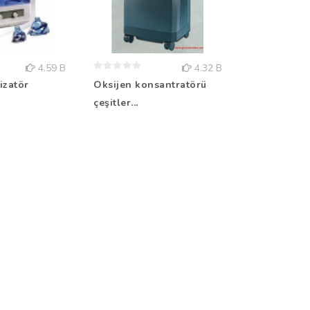
4.59 B
4.32 B
izatör
Oksijen konsantratörü
Velpo omuz 
çeşitler...
bandajı