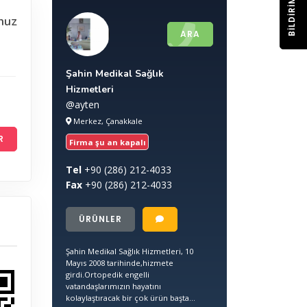
BILDIRIM
nuz
ARA
Şahin Medikal Sağlık
Hizmetleri
@ayten
Merkez, Çanakkale
R
Firma şu an kapalı
Tel
+90
(286) 212-4033
Fax
+90
(286) 212-4033
ÜRÜNLER
Şahin Medikal Sağlık Hizmetleri, 10
Mayıs 2008 tarihinde,hizmete
girdi.Ortopedik engelli
vatandaşlarımızın hayatını
kolaylaştıracak bir çok ürün başta...