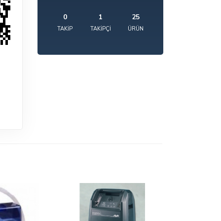
0
1
25
TAKIP
TAKIPÇI
ÜRÜN