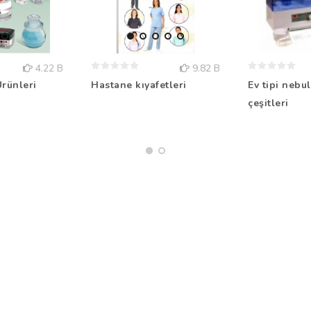
4.22 B
9.82 B
rünleri
Hastane kıyafetleri
Ev tipi nebul
çeşitleri