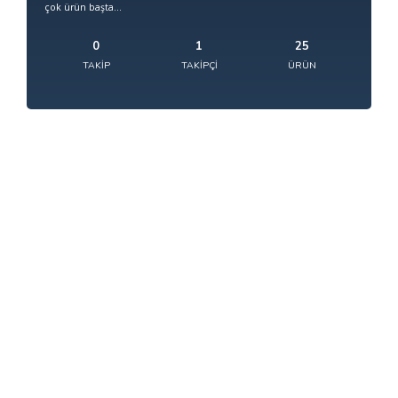
çok ürün başta...
0
1
25
TAKIP
TAKIPÇI
ÜRÜN