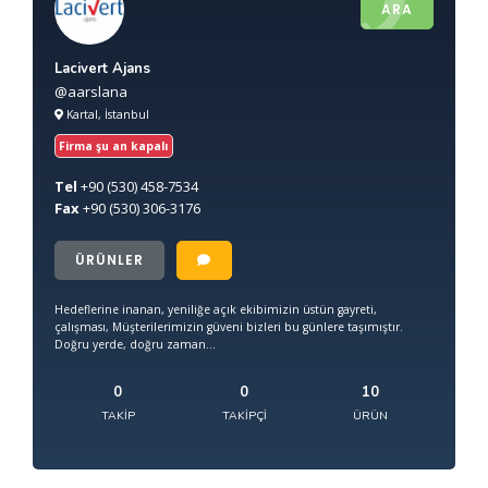
ARA
Lacivert Ajans
@aarslana
Kartal, İstanbul
Firma şu an kapalı
Tel
+90
(530) 458-7534
Fax
+90
(530) 306-3176
ÜRÜNLER
Hedeflerine inanan, yeniliğe açık ekibimizin üstün gayreti,
çalışması, Müşterilerimizin güveni bizleri bu günlere taşımıştır.
Doğru yerde, doğru zaman...
0
0
10
TAKIP
TAKIPÇI
ÜRÜN