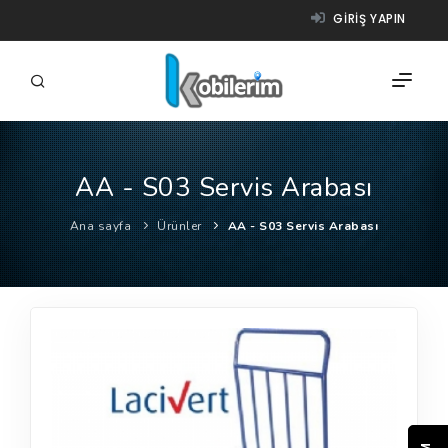
GIRIŞ YAPIN
AA - S03 Servis Arabası
FIRMALAR
Ana sayfa
Ürünler
AA - S03 Servis Arabası
ÜRÜNLER
NASIL ÇALIŞIR?
YARDIM