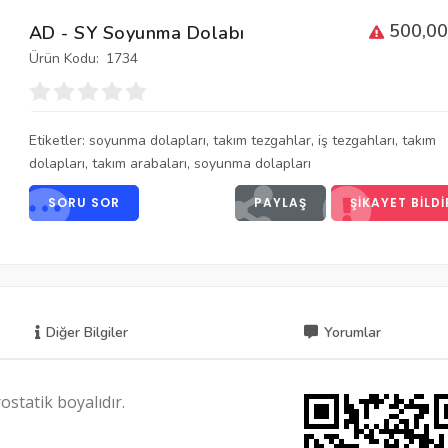
500,00
AD - SY Soyunma Dolabı
Ürün Kodu:
1734
Etiketler:
soyunma dolapları
,
takım tezgahlar
,
iş tezgahları
,
takım
dolapları
,
takım arabaları
,
soyunma dolapları
SORU SOR
PAYLAŞ
ŞIKAYET BILDI
Diğer Bilgiler
Yorumlar
statik boyalıdır.