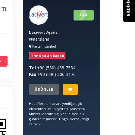
BILDIRIM
 TL
ARA
Lacivert Ajans
@aarslana
Kartal, İstanbul
Firma şu an kapalı
R
Tel
+90
(530) 458-7534
Fax
+90
(530) 306-3176
ÜRÜNLER
Hedeflerine inanan, yeniliğe açık
ekibimizin üstün gayreti, çalışması,
Müşterilerimizin güveni bizleri bu
günlere taşımıştır. Doğru yerde, doğru
zaman...