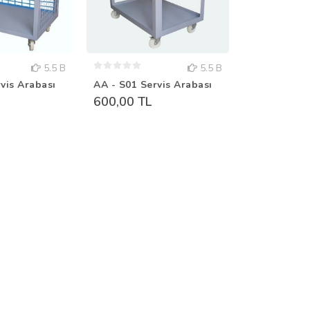
5.5 B
5.5 B
vis Arabası
AA - S01 Servis Arabası
AA - S03 Se
600,00 TL
320,00 TL