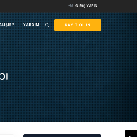
GIRIŞ YAPIN
ALIŞIR?
YARDIM
KAYIT OLUN
bı