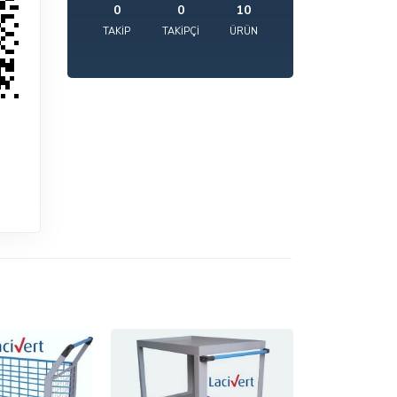
0
0
10
TAKIP
TAKIPÇI
ÜRÜN