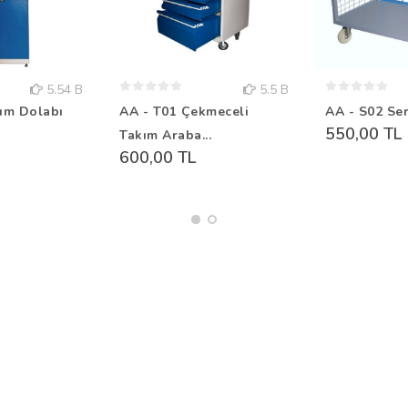
5.54 B
5.5 B
ım Dolabı
AA - T01 Çekmeceli
AA - S02 Ser
550,00 TL
Takım Araba...
600,00 TL