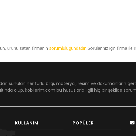
rün, ürünü satan firmanın
sorumluluğundadır
. Sorularınız için firma ile 
dan sunulan her türlü bilgi, materyal, resim ve dökümanların ger
ltında olup, kobilerim.com bu hususlarla ilgili hiç bir şekilde sor
KULLANIM
POPÜLER