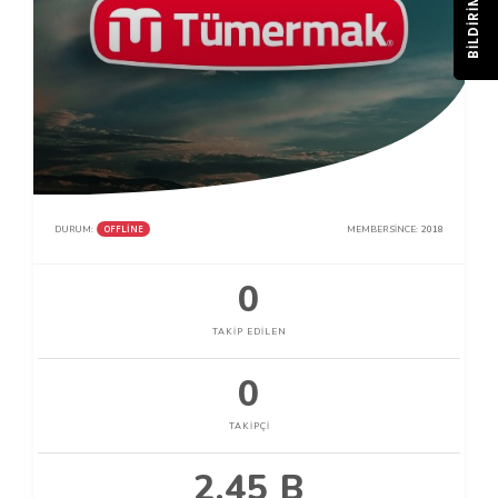
BILDIRIM
OFFLINE
DURUM:
MEMBER SINCE:
2018
0
TAKIP EDILEN
0
TAKIPÇI
2.45 B