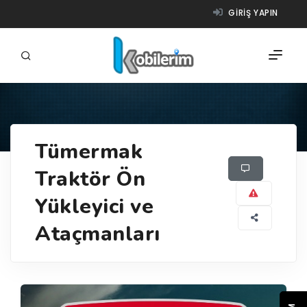
GIRIŞ YAPIN
FIRMALAR
Tümermak
ÜRÜNLER
Traktör Ön
NASIL ÇALIŞIR?
Yükleyici ve
YARDIM
Ataçmanları