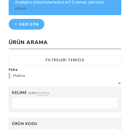
Aradığınız ürünü bulamadınız mı? O zaman, yeni ürün
ekleyin
GERI DÖN
ÜRÜN ARAMA
FILTRELERI TEMIZLE
Filtre
Makina
KELIME
(ÖRN:
KLIMA
)
ÜRÜN KODU