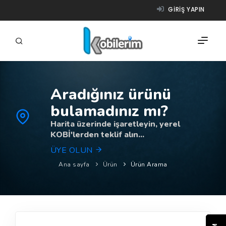
GIRIŞ YAPIN
Aradığınız ürünü
FIRMALAR
bulamadınız mı?
ÜRÜNLER
Harita üzerinde işaretleyin, yerel
KOBİ'lerden teklif alın...
NASIL ÇALIŞIR?
ÜYE OLUN
YARDIM
Ana sayfa
Ürün
Ürün Arama