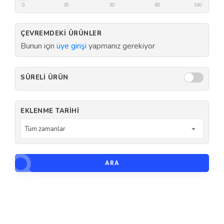
0
30
50
80
100
ÇEVREMDEKI ÜRÜNLER
Bunun için
üye girişi
yapmanız gerekiyor
SÜRELI ÜRÜN
EKLENME TARIHI
Tüm zamanlar
ARA