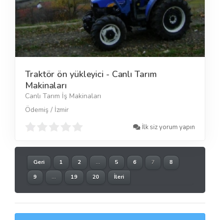
Traktör ön yükleyici - Canlı Tarım
Makinaları
Canlı Tarım İş Makinaları
Ödemiş / İzmir
İlk siz yorum yapın
Geri
1
2
...
5
6
7
8
9
...
19
20
İleri