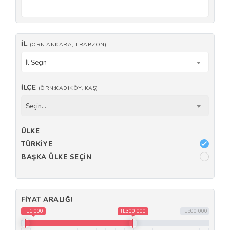
İL
(ÖRN:ANKARA, TRABZON)
İl Seçin
İLÇE
(ÖRN:KADIKÖY, KAŞ)
Seçin...
ÜLKE
TÜRKIYE
BAŞKA ÜLKE SEÇIN
FIYAT ARALIĞI
TL1 000
TL300 000
TL500 000