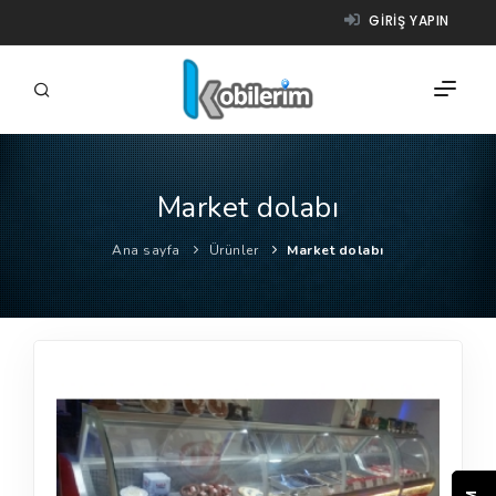
GIRIŞ YAPIN
Market dolabı
FIRMALAR
Ana sayfa
Ürünler
Market dolabı
ÜRÜNLER
NASIL ÇALIŞIR?
YARDIM