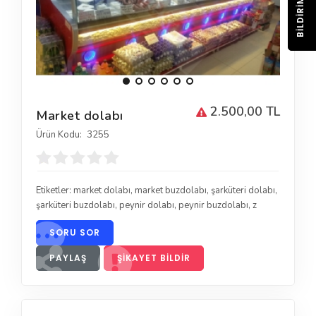
BILDIRIM
2.500,00 TL
Market dolabı
Ürün Kodu:
3255
Etiketler:
market dolabı
,
market buzdolabı
,
şarküteri dolabı
,
şarküteri buzdolabı
,
peynir dolabı
,
peynir buzdolabı
,
z
SORU SOR
PAYLAŞ
ŞIKAYET BILDIR