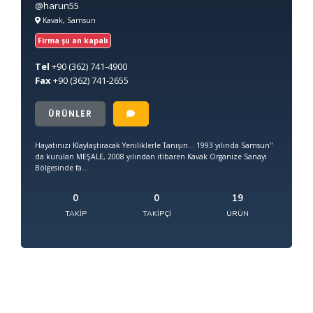
@harun55
Kavak, Samsun
Firma şu an kapalı
Tel
+90
(362) 741-4900
Fax
+90
(362) 741-2655
ÜRÜNLER
Hayatınızı Klaylaştıracak Yeniliklerle Tanışın... 1993 yılında Samsun''
da kurulan MEŞALE, 2008 yılından itibaren Kavak Organize Sanayi
Bölgesinde fa...
0
0
19
TAKIP
TAKIPÇI
ÜRÜN