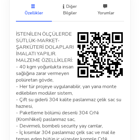
Diğer
Özellikler
Bilgiler
Yorumlar
İSTENİLEN ÖLÇÜLERDE
SÜTLÜK-MARKET-
ŞARKÜTERİ DOLAPLARI
İMALATI YAPILIR.
MALZEME ÖZELLİKLERİ:
- 40 kgm yoğunlukta insan
sağlığına zarar vermeyen
poliüretan gövde,
- Her tür projeye uygulanabilir, yan yana monte
edilebilen modüler sistem,
- Çift su giderli 304 kalite paslanmaz çelik sac su
haznesi,
- Paketleme bölümü desenli 304 CrNi
(KromNikel) paslanmaz sac,
- Devirmeli, bombeli security yay camlar,
- İç kısımlar 304 paslanmaz çelk sac ve mal ile
temas eden bütün iç yüzeyler komple CrNi