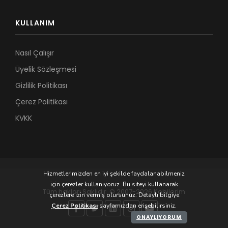
KULLANIM
Nasıl Çalışır
Üyelik Sözleşmesi
Gizlilik Politikası
Çerez Politikası
KVKK
Hizmetlerimizden en iyi şekilde faydalanabilmeniz
için çerezler kullanıyoruz. Bu siteyi kullanarak
Tüm hakları Saklıdır. © 2007-2026 Kobilerim
çerezlere izin vermiş olursunuz. Detaylı bilgiye
Çerez Politikası
sayfamızdan erişebilirsiniz.
ONAYLIYORUM