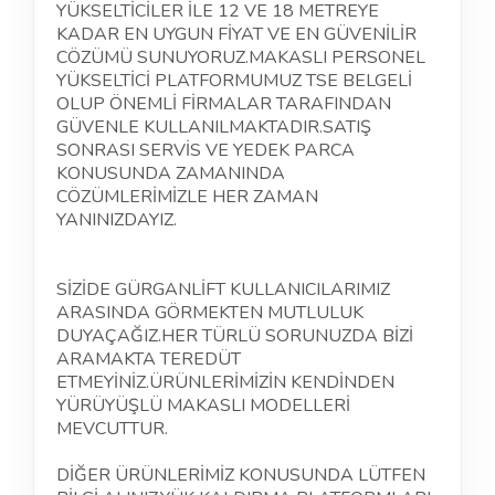
YÜKSELTİCİLER İLE 12 VE 18 METREYE
KADAR EN UYGUN FİYAT VE EN GÜVENİLİR
CÖZÜMÜ SUNUYORUZ.MAKASLI PERSONEL
YÜKSELTİCİ PLATFORMUMUZ TSE BELGELİ
OLUP
ÖNEMLİ
FİRMALAR TARAFINDAN
GÜVENLE KULLANILMAKTADIR.SATIŞ
SONRASI SERVİS VE YEDEK PARCA
KONUSUNDA ZAMANINDA
CÖZÜMLERİMİZLE HER ZAMAN
YANINIZDAYIZ.
SİZİDE GÜRGANLİFT KULLANICILARIMIZ
ARASINDA GÖRMEKTEN MUTLULUK
DUYAÇAĞIZ.HER TÜRLÜ SORUNUZDA BİZİ
ARAMAKTA TEREDÜT
ETMEYİNİZ.ÜRÜNLERİMİZİN KENDİNDEN
YÜRÜYÜŞLÜ MAKASLI
MODELLERİ
MEVCUTTUR.
DİĞER ÜRÜNLERİMİZ KONUSUNDA LÜTFEN