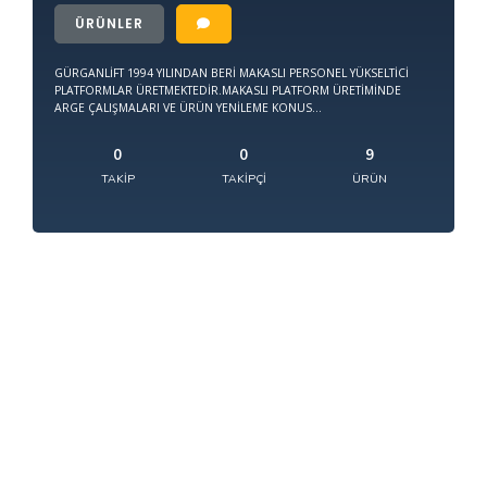
ÜRÜNLER
GÜRGANLİFT 1994 YILINDAN BERİ MAKASLI PERSONEL YÜKSELTİCİ
PLATFORMLAR ÜRETMEKTEDİR.MAKASLI PLATFORM ÜRETİMİNDE
ARGE ÇALIŞMALARI VE ÜRÜN YENİLEME KONUS...
0
0
9
TAKIP
TAKIPÇI
ÜRÜN