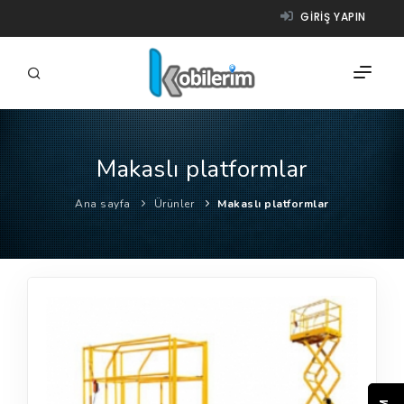
GIRIŞ YAPIN
Makaslı platformlar
FIRMALAR
Ana sayfa
Ürünler
Makaslı platformlar
ÜRÜNLER
NASIL ÇALIŞIR?
YARDIM