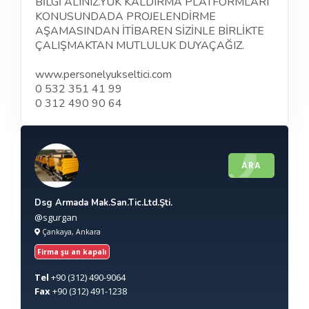
BİLGİ ALINIZ.YÜK KALDIRMA PLATFORMLARI
KONUSUNDADA PROJELENDİRME
AŞAMASINDAN İTİBAREN SİZİNLE BİRLİKTE
ÇALIŞMAKTAN MUTLULUK DUYAÇAĞIZ.
www.personelyukseltici.com
0 532 351 41 99
0 312 490 90 64
ARA
Dsg Armada Mak.San.Tic.Ltd.Şti.
@sgurgan
Çankaya, Ankara
Firma şu an kapalı
Tel
+90
(312) 490-9064
Fax
+90
(312) 491-1238