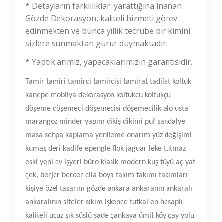
* Detayların farklılıkları yarattığına inanan
Gözde Dekorasyon, kaliteli hizmeti görev
edinmekten ve bunca yıllık tecrübe birikimini
sizlere sunmaktan gurur duymaktadır.
* Yaptıklarımız, yapacaklarımızın garantisidir.
Tamir tamiri tamirci tamircisi tamirat tadilat koltuk
kanepe mobilya dekorasyon koltukcu koltukçu
döşeme döşemeci döşemecisi döşemecilik alo usta
marangoz minder yapım dikiş dikimi puf sandalye
masa sehpa kaplama yenileme onarım yüz değişimi
kumaş deri kadife epengle flok jaguar leke tutmaz
eski yeni ev işyeri büro klasik modern kuş tüyü aç yat
çek, berjer bercer cila boya takım takımı takımları
kişiye özel tasarım gözde ankara ankaranın ankaralı
ankaralının siteler sıkım işkence tutkal en hesaplı
kaliteli ucuz şık süslü sade çankaya ümit köy çay yolu