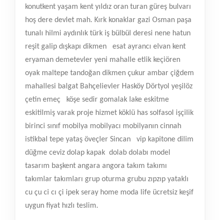
konutkent yaşam kent yıldız oran turan güreş bulvarı
hoş dere devlet mah. Kırk konaklar gazi Osman paşa
tunalı hilmi aydınlık türk iş bülbül deresi nene hatun
reşit galip dışkapı dikmen
esat ayrancı elvan kent
eryaman demetevler yeni mahalle etlik keçiören
oyak maltepe tandoğan dikmen çukur ambar çiğdem
mahallesi balgat Bahçelievler Hasköy Dörtyol yeşilöz
çetin emeç
köşe sedir gomalak lake eskitme
eskitilmiş varak proje hizmet köklü has solfasol işçilik
birinci sınıf mobilya mobilyacı mobilyanın cinnah
istikbal tepe yataş öveçler Sincan
vip kapitone dilim
düğme ceviz dolap kapak
dolab dolabı model
tasarım başkent angara angora takım takımı
takımlar takımları grup oturma grubu zıpzıp yataklı
cu çu ci cı çi ipek seray home moda life ücretsiz keşif
uygun fiyat hızlı teslim.