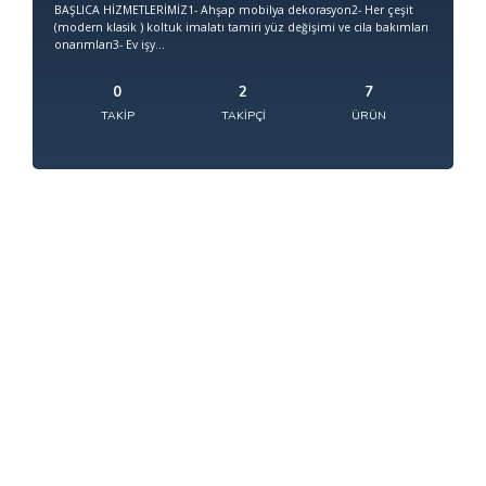
BAŞLICA HİZMETLERİMİZ1- Ahşap mobilya dekorasyon2- Her çeşit
(modern klasik ) koltuk imalatı tamiri yüz değişimi ve cila bakımları
onarımları3- Ev işy...
0
2
7
TAKIP
TAKIPÇI
ÜRÜN