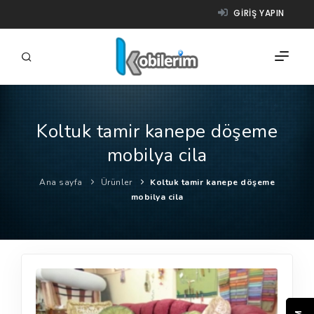
GIRIŞ YAPIN
Koltuk tamir kanepe döşeme
FIRMALAR
mobilya cila
ÜRÜNLER
Ana sayfa
Ürünler
Koltuk tamir kanepe döşeme
NASIL ÇALIŞIR?
mobilya cila
YARDIM