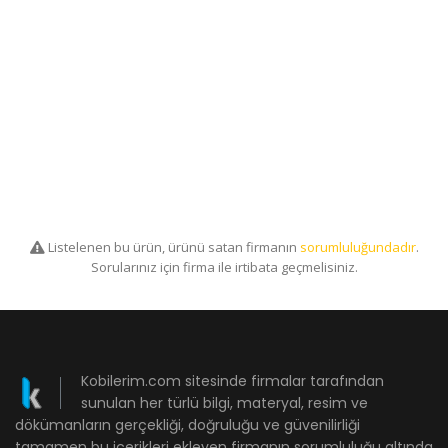
Listelenen bu ürün, ürünü satan firmanın
sorumluluğundadır
.
Sorularınız için firma ile irtibata geçmelisiniz.
Kobilerim.com sitesinde firmalar tarafından
sunulan her türlü bilgi, materyal, resim ve
dökümanların gerçekliği, doğruluğu ve güvenilirliği
tamamen bu içerikleri ekleyen firmanın sorumluluğu altında