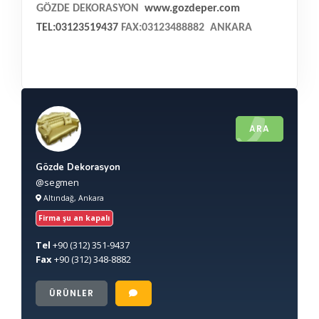
GÖZDE DEKORASYON
www.gozdeper.com
TEL:03123519437
FAX:03123488882
ANKARA
ARA
Gözde Dekorasyon
@segmen
Altındağ, Ankara
Firma şu an kapalı
Tel
+90
(312) 351-9437
Fax
+90
(312) 348-8882
ÜRÜNLER