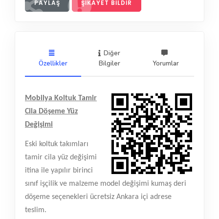
PAYLAŞ
ŞIKAYET BILDIR
Diğer
Özellikler
Bilgiler
Yorumlar
Mobilya Koltuk Tamir
Cila Döşeme Yüz
Değişimi
Eski koltuk takımları
tamir cila yüz değişimi
itina ile yapılır birinci
sınıf işçilik ve malzeme model değişimi kumaş deri
döşeme seçenekleri ücretsiz Ankara içi adrese
teslim.