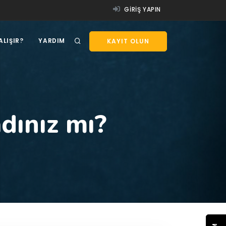
GIRIŞ YAPIN
ALIŞIR?
YARDIM
KAYIT OLUN
dınız mı?