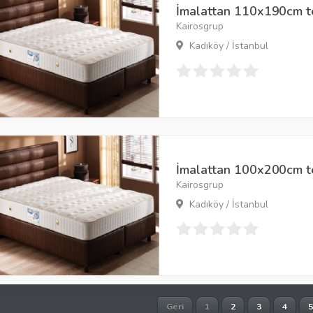
İmalattan 110x190cm tek
Kairosgrup
Kadıköy / İstanbul
İmalattan 100x200cm tek
Kairosgrup
Kadıköy / İstanbul
Geri
1
2
3
4
5