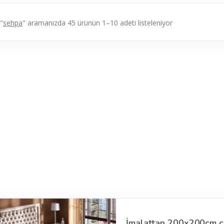
"
sehpa
" aramanızda 45 ürünün 1–10 adeti listeleniyor
İmalattan 200x200cm çif