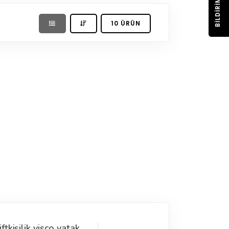
BILDIRIM
10 ÜRÜN
tkişilik visco yatak