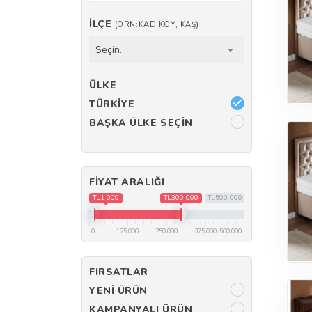
İLÇE
(ÖRN:KADIKÖY, KAŞ)
Seçin...
ÜLKE
TÜRKIYE
BAŞKA ÜLKE SEÇIN
FIYAT ARALIĞI
TL1 000
TL300 000
TL500 000
0
125 000
250 000
375 000
500 000
FIRSATLAR
YENI ÜRÜN
KAMPANYALI ÜRÜN