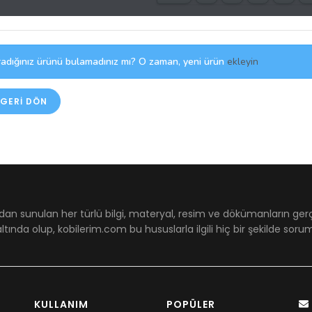
adığınız ürünü bulamadınız mı? O zaman, yeni ürün
ekleyin
GERI DÖN
dan sunulan her türlü bilgi, materyal, resim ve dökümanların ger
ltında olup, kobilerim.com bu hususlarla ilgili hiç bir şekilde sor
KULLANIM
POPÜLER