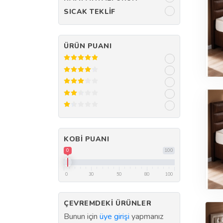
SICAK TEKLIF
ÜRÜN PUANI
KOBI PUANI
0
100
0
30
50
80
100
ÇEVREMDEKI ÜRÜNLER
Bunun için
üye girişi
yapmanız