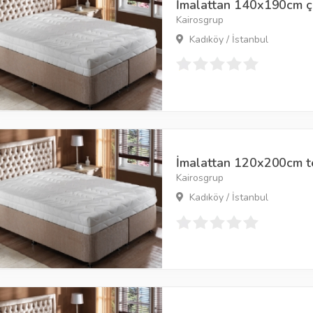
İmalattan 140x190cm çift
Kairosgrup
Kadıköy / İstanbul
İmalattan 120x200cm tek
Kairosgrup
Kadıköy / İstanbul