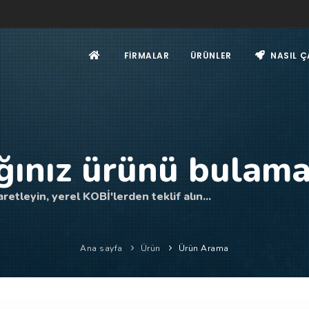
FIRMALAR
ÜRÜNLER
NASIL Ç
ğınız ürünü bulama
retleyin, yerel KOBİ'lerden teklif alın...
Ana sayfa
Ürün
Ürün Arama