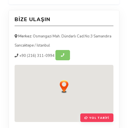
BIZE ULAŞIN
Merkez:
Osmangazi Mah. Dündarlı Cad.No:3 Samandıra
Sancaktepe
/
İstanbul
+90
(216) 311-0994
YOL TARIFI