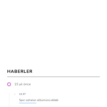
HABERLER
15 yıl önce
11:37
Spor sahaları
albümünü ekledi.