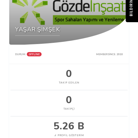
BILDIRIM
YAŞAR ŞİMŞEK
OFFLINE
DURUM:
MEMBER SINCE:
2010
0
TAKIP EDILEN
0
TAKIPÇI
5.26 B
PROFIL GÖSTERIM