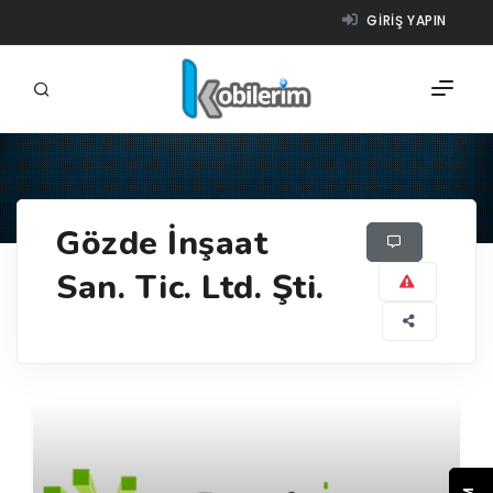
GIRIŞ YAPIN
FIRMALAR
Gözde İnşaat
ÜRÜNLER
San. Tic. Ltd. Şti.
NASIL ÇALIŞIR?
YARDIM