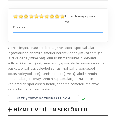
Lütfen firmaya puan
verin
Firma puanı
Gözde İnşaat, 1988’den beri açık ve kapalı spor sahaları
inşaatlarında önemli hizmetler vererek deneyim kazanmıştır.
Bilgi ve deneyimine bağlı olarak hizmet kalitesini devamlı
arttıran Gözde İnşaat, tenis kort yapımı, akrilik zemin kaplama,
basketbol sahası, voleybol sahası, halı saha, basketbol
potası,voleybol direği, tenis net direği ve ağ, akrilik zemin
kaplamaları, ITF onaylı zemin kaplamaları, EPDM zemin
kaplamaları spor aksesuarları, spor malzemeleri imalat ve
servis hizmetleri vermektedir.
HTTP://WWW.GOZDEINSAAT.COM
HIZMET VERILEN SEKTÖRLER