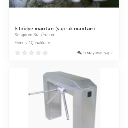
İstiridye
mantar
ı (yaprak
mantar
ı)
Şengören Süt Ürünleri
Merkez / Çanakkale
İlk siz yorum yapın