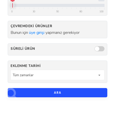
0
30
50
80
100
ÇEVREMDEKI ÜRÜNLER
Bunun için
üye girişi
yapmanız gerekiyor
SÜRELI ÜRÜN
EKLENME TARIHI
Tüm zamanlar
ARA