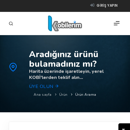
GIRIŞ YAPIN
Aradığınız ürünü
FIRMALAR
bulamadınız mı?
ÜRÜNLER
Harita üzerinde işaretleyin, yerel
KOBİ'lerden teklif alın...
NASIL ÇALIŞIR?
ÜYE OLUN
YARDIM
Ana sayfa
Ürün
Ürün Arama