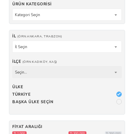
ÜRÜN KATEGORISI
Kategori Seçin
İL
(ÖRN:ANKARA, TRABZON)
İl Seçin
İLÇE
(ÖRN:KADIKÖY, KAŞ)
Seçin...
ÜLKE
TÜRKIYE
BAŞKA ÜLKE SEÇIN
FIYAT ARALIĞI
TL1 000
TL300 000
TL500 000