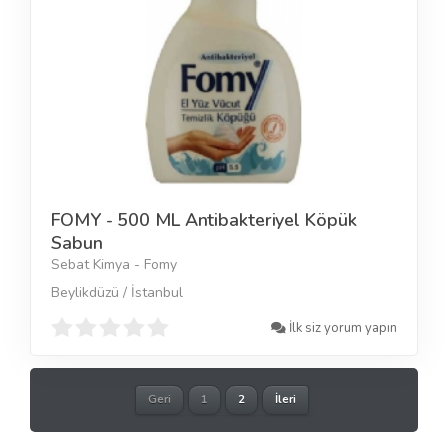
FOMY - 500 ML Antibakteriyel Köpük
Sabun
Sebat Kimya - Fomy
Beylikdüzü / İstanbul
İlk siz yorum yapın
Geri
1
2
İleri