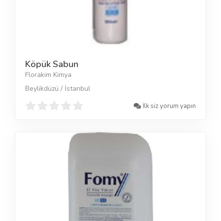
Köpük Sabun
Florakim Kimya
Beylikdüzü / İstanbul
İlk siz yorum yapın