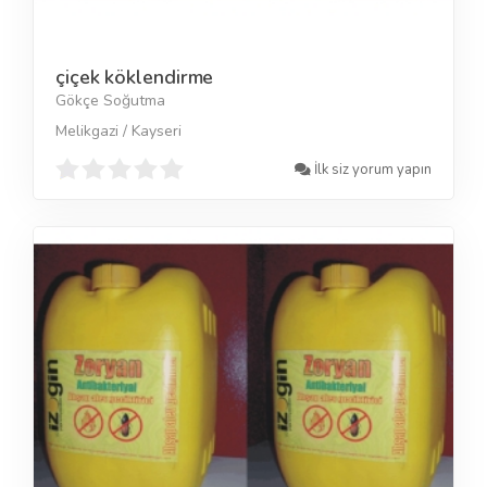
çiçek köklendirme
Gökçe Soğutma
Melikgazi / Kayseri
İlk siz yorum yapın