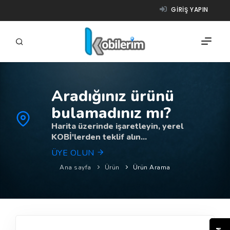
GIRIŞ YAPIN
Aradığınız ürünü
FIRMALAR
bulamadınız mı?
ÜRÜNLER
Harita üzerinde işaretleyin, yerel
KOBİ'lerden teklif alın...
NASIL ÇALIŞIR?
ÜYE OLUN
YARDIM
Ana sayfa
Ürün
Ürün Arama