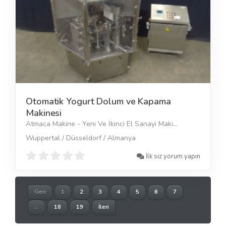
Otomatik Yogurt Dolum ve Kapama
Makinesi
Atmaca Makine - Yeni Ve İkinci El Sanayi Maki...
Wuppertal / Düsseldorf / Almanya
İlk siz yorum yapın
Geri
1
2
3
4
5
6
7
...
18
19
İleri