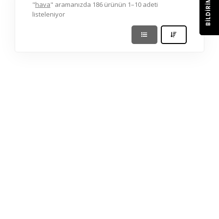
BILDIRIM
"
hava
" aramanızda 186 ürünün 1–10 adeti
listeleniyor