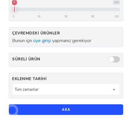
0
100
0
30
50
80
100
ÇEVREMDEKI ÜRÜNLER
Bunun için
üye girişi
yapmanız gerekiyor
SÜRELI ÜRÜN
EKLENME TARIHI
Tüm zamanlar
ARA