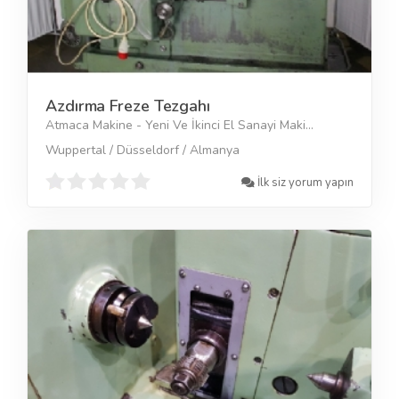
Azdırma Freze Tezgahı
Atmaca Makine - Yeni Ve İkinci El Sanayi Maki...
Wuppertal / Düsseldorf / Almanya
İlk siz yorum yapın