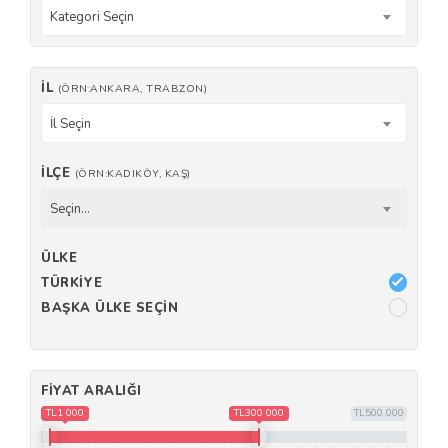
Kategori Seçin
İL
(ÖRN:ANKARA, TRABZON)
İl Seçin
İLÇE
(ÖRN:KADIKÖY, KAŞ)
Seçin...
ÜLKE
TÜRKIYE
BAŞKA ÜLKE SEÇIN
FIYAT ARALIĞI
TL1 000
TL300 000
TL500 000