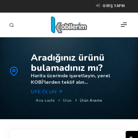
GIRIŞ YAPIN
Aradığınız ürünü
FIRMALAR
bulamadınız mı?
ÜRÜNLER
Harita üzerinde işaretleyin, yerel
KOBİ'lerden teklif alın...
NASIL ÇALIŞIR?
ÜYE OLUN
YARDIM
Ana sayfa
Ürün
Ürün Arama