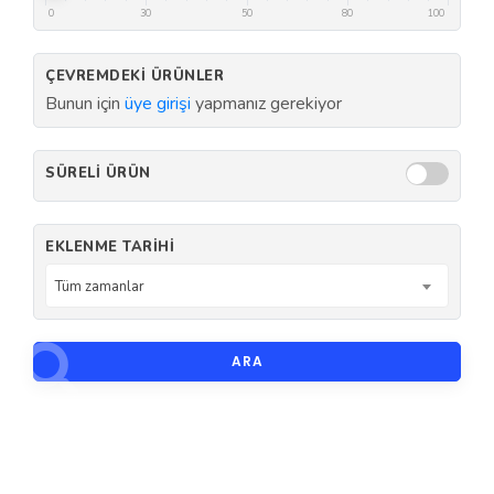
0
30
50
80
100
ÇEVREMDEKI ÜRÜNLER
Bunun için
üye girişi
yapmanız gerekiyor
SÜRELI ÜRÜN
EKLENME TARIHI
Tüm zamanlar
ARA