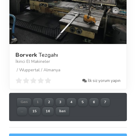
Borverk
Tezgahı
İkinci El Makineler
/ Wuppertal / Almanya
İlk siz yorum yapın
Geri
1
2
3
4
5
6
7
...
15
16
İleri