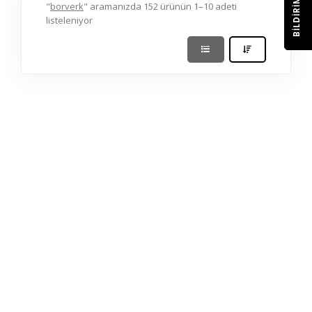
BILDIRIM
"
borverk
" aramanızda 152 ürünün 1–10 adeti
listeleniyor