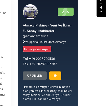
BILDIRIM
ARA
nuz
Atmaca Makine - Yeni Ve İkinci
El Sanayi Makineleri
@atmacamakine
Wuppertal, Düsseldorf, Almanya
Firma şu an kapalı
is
,
Tel
+49
20287005361
Fax
+49
20287005362
nc
sis
,
ÜRÜNLER
es
,
al
Firmamız siz müşterilerimizin ihtiyacı
dir
olan yeni ve ikinci el sanayi makineleri,
ama
sanayi tesisleri ve endüstriyel ürünleri
olarak 1989 dan beri Almanya...
esi
,