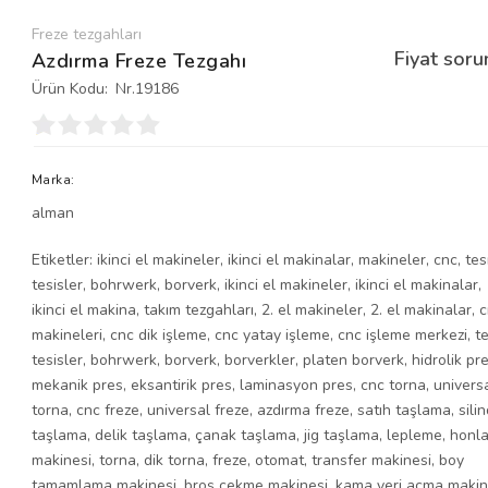
Freze tezgahları
Fiyat soru
Azdırma Freze Tezgahı
Ürün Kodu:
Nr.19186
Marka:
alman
Etiketler:
ikinci el makineler
,
ikinci el makinalar
,
makineler
,
cnc
,
tes
tesisler
,
bohrwerk
,
borverk
,
ikinci el makineler
,
ikinci el makinalar
,
ikinci el makina
,
takım tezgahları
,
2. el makineler
,
2. el makinalar
,
c
makineleri
,
cnc dik işleme
,
cnc yatay işleme
,
cnc işleme merkezi
,
te
tesisler
,
bohrwerk
,
borverk
,
borverkler
,
platen borverk
,
hidrolik pr
mekanik pres
,
eksantirik pres
,
laminasyon pres
,
cnc torna
,
univers
torna
,
cnc freze
,
universal freze
,
azdırma freze
,
satıh taşlama
,
silin
taşlama
,
delik taşlama
,
çanak taşlama
,
jig taşlama
,
lepleme
,
honl
makinesi
,
torna
,
dik torna
,
freze
,
otomat
,
transfer makinesi
,
boy
tamamlama makinesi
,
broş çekme makinesi
,
kama yeri açma makin