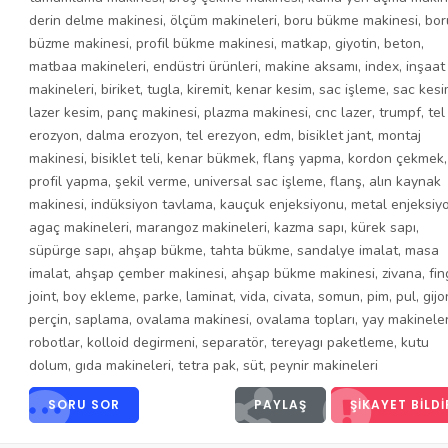
derin delme makinesi
,
ölçüm makineleri
,
boru bükme makinesi
,
bor
büzme makinesi
,
profil bükme makinesi
,
matkap
,
giyotin
,
beton
,
matbaa makineleri
,
endüstri ürünleri
,
makine aksamı
,
index
,
inşaat
makineleri
,
biriket
,
tugla
,
kiremit
,
kenar kesim
,
sac işleme
,
sac kesi
lazer kesim
,
panç makinesi
,
plazma makinesi
,
cnc lazer
,
trumpf
,
tel
erozyon
,
dalma erozyon
,
tel erezyon
,
edm
,
bisiklet jant
,
montaj
makinesi
,
bisiklet teli
,
kenar bükmek
,
flanş yapma
,
kordon çekmek
,
profil yapma
,
şekil verme
,
universal sac işleme
,
flanş
,
alın kaynak
makinesi
,
indüksiyon tavlama
,
kauçuk enjeksiyonu
,
metal enjeksiy
agaç makineleri
,
marangoz makineleri
,
kazma sapı
,
kürek sapı
,
süpürge sapı
,
ahşap bükme
,
tahta bükme
,
sandalye imalat
,
masa
imalat
,
ahşap çember makinesi
,
ahşap bükme makinesi
,
zivana
,
fin
joint
,
boy ekleme
,
parke
,
laminat
,
vida
,
civata
,
somun
,
pim
,
pul
,
gijo
perçin
,
saplama
,
ovalama makinesi
,
ovalama topları
,
yay makineler
robotlar
,
kolloid degirmeni
,
separatör
,
tereyagı paketleme
,
kutu
dolum
,
gıda makineleri
,
tetra pak
,
süt
,
peynir makineleri
SORU SOR
PAYLAŞ
ŞIKAYET BILDI