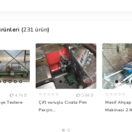
rünleri (
231 ürün
)
4.74 B
3.84 B
nye Testere
Çift vuruşlu Civata Pim
Masif Ahşap
Perçin...
Makinesi 2 N.