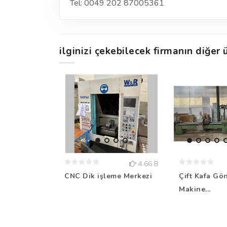
Tel: 0049 202 87005361
ilginizi çekebilecek firmanın diğer ü
4.66 B
CNC Dik işleme Merkezi
Çift Kafa Gö
Makine...