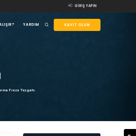
GIRIŞ YAPIN
ALIŞIR?
YARDIM
KAYIT OLUN
ı
ırma Freze Tezgahı