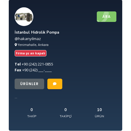
ARA
İstanbul Hidrolik Pompa
@hakanyilmaz
Yenimahalle, Ankara
Firma şu an kapalı
Tel
+90
(242) 221-0855
Fax
+90
(242) ___-____
ÜRÜNLER
...
0
0
10
TAKIP
TAKIPÇI
ÜRÜN