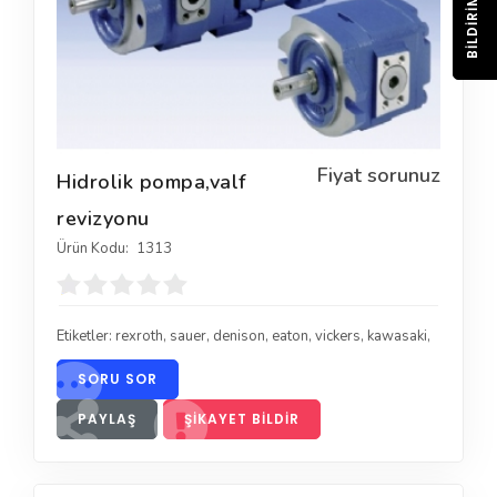
BILDIRIM
Fiyat sorunuz
Hidrolik pompa,valf
revizyonu
Ürün Kodu:
1313
Etiketler:
rexroth
,
sauer
,
denison
,
eaton
,
vickers
,
kawasaki
,
SORU SOR
PAYLAŞ
ŞIKAYET BILDIR