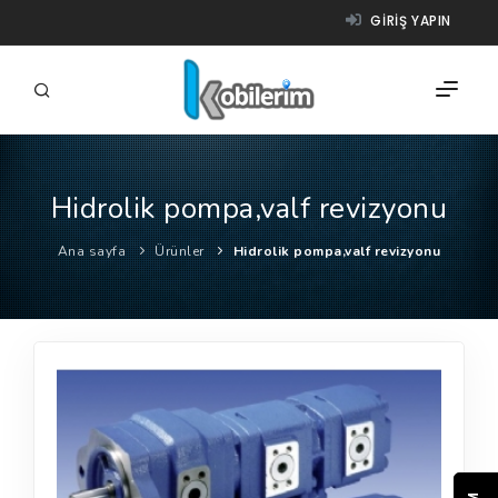
GIRIŞ YAPIN
Hidrolik pompa,valf revizyonu
FIRMALAR
Ana sayfa
Ürünler
Hidrolik pompa,valf revizyonu
ÜRÜNLER
NASIL ÇALIŞIR?
YARDIM