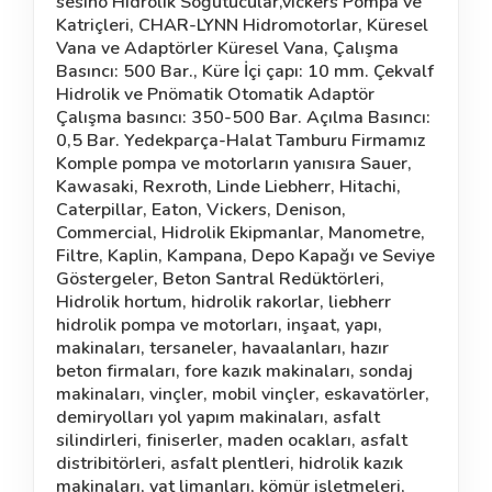
sesino Hidrolik Soğutucular,vickers Pompa ve
Katriçleri, CHAR-LYNN Hidromotorlar, Küresel
Vana ve Adaptörler Küresel Vana, Çalışma
Basıncı: 500 Bar., Küre İçi çapı:
10 mm
. Çekvalf
Hidrolik ve Pnömatik Otomatik Adaptör
Çalışma basıncı: 350-500 Bar. Açılma Basıncı:
0,5 Bar. Yedekparça-Halat Tamburu Firmamız
Komple pompa ve motorların yanısıra Sauer,
Kawasaki, Rexroth, Linde Liebherr, Hitachi,
Caterpillar, Eaton, Vickers, Denison,
Commercial, Hidrolik Ekipmanlar, Manometre,
Filtre, Kaplin, Kampana, Depo Kapağı ve Seviye
Göstergeler, Beton Santral Redüktörleri,
Hidrolik hortum, hidrolik rakorlar, liebherr
hidrolik pompa ve motorları, inşaat, yapı,
makinaları, tersaneler, havaalanları, hazır
beton firmaları, fore kazık makinaları, sondaj
makinaları, vinçler, mobil vinçler, eskavatörler,
demiryolları yol yapım makinaları, asfalt
silindirleri, finiserler, maden ocakları, asfalt
distribitörleri, asfalt plentleri, hidrolik kazık
makinaları, yat limanları, kömür işletmeleri,