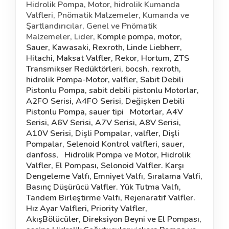
Hidrolik Pompa, Motor, hidrolik Kumanda
Valfleri, Pnömatik Malzemeler, Kumanda ve
Şartlandırıcılar, Genel
ve Pnömatik
Malzemeler, Lider,
Komple pompa, motor,
Sauer, Kawasaki, Rexroth, Linde Liebherr,
Hitachi, Maksat Valfler, Rekor, Hortum, ZTS
Transmikser Redüktörleri, bocsh, rexroth,
hidrolik Pompa-Motor, valfler, Sabit Debili
Pistonlu Pompa, sabit debili pistonlu Motorlar,
A2FO Serisi, A4FO Serisi, Değişken Debili
Pistonlu Pompa, sauer tipi
Motorlar, A4V
Serisi, A6V Serisi, A7V Serisi, A8V Serisi,
A10V Serisi, Dişli Pompalar, valfler, Dişli
Pompalar, Selenoid Kontrol valfleri, sauer,
danfoss,
Hidrolik Pompa ve Motor, Hidrolik
Valfler, El Pompası, Selonoid Valfler. Karşı
Dengeleme Valfı, Emniyet Valfı, Sıralama Valfi,
Basınç Düşürücü Valfler. Yük Tutma Valfı,
Tandem Birleştirme Valfı, Rejenaratif Valfler.
Hız Ayar Valfleri, Priority Valfler,
AkışBölücüler, Direksiyon Beyni ve El Pompası,