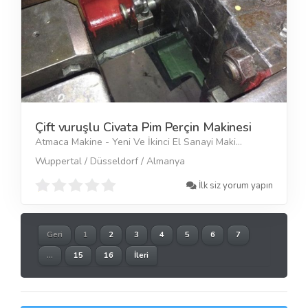
Çift vuruşlu Civata Pim Perçin Makinesi
Atmaca Makine - Yeni Ve İkinci El Sanayi Maki...
Wuppertal / Düsseldorf / Almanya
İlk siz yorum yapın
Geri
1
2
3
4
5
6
7
...
15
16
İleri