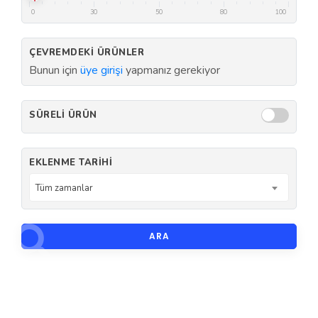
0
30
50
80
100
ÇEVREMDEKI ÜRÜNLER
Bunun için
üye girişi
yapmanız gerekiyor
SÜRELI ÜRÜN
EKLENME TARIHI
Tüm zamanlar
ARA