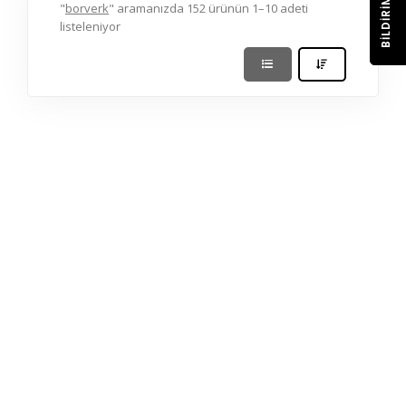
BILDIRIM
"
borverk
" aramanızda 152 ürünün 1–10 adeti
listeleniyor