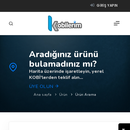
GIRIŞ YAPIN
Aradığınız ürünü
FIRMALAR
bulamadınız mı?
ÜRÜNLER
Harita üzerinde işaretleyin, yerel
KOBİ'lerden teklif alın...
NASIL ÇALIŞIR?
ÜYE OLUN
YARDIM
Ana sayfa
Ürün
Ürün Arama