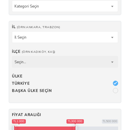
Kategori Seçin
İL
(ÖRN:ANKARA, TRABZON)
İl Seçin
İLÇE
(ÖRN:KADIKÖY, KAŞ)
Seçin...
ÜLKE
TÜRKIYE
BAŞKA ÜLKE SEÇIN
FIYAT ARALIĞI
TL1 000
TL300 000
TL500 000