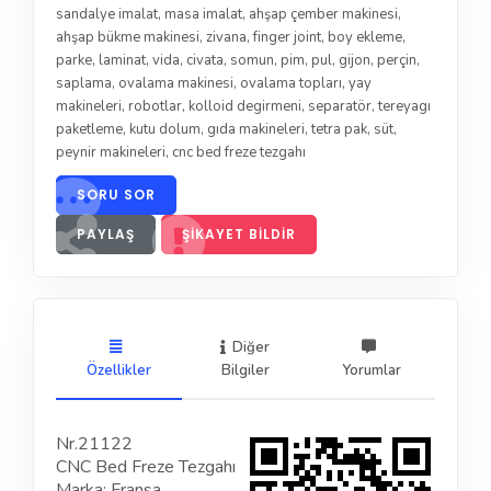
sandalye imalat
,
masa imalat
,
ahşap çember makinesi
,
ahşap bükme makinesi
,
zivana
,
finger joint
,
boy ekleme
,
parke
,
laminat
,
vida
,
civata
,
somun
,
pim
,
pul
,
gijon
,
perçin
,
saplama
,
ovalama makinesi
,
ovalama topları
,
yay
makineleri
,
robotlar
,
kolloid degirmeni
,
separatör
,
tereyagı
paketleme
,
kutu dolum
,
gıda makineleri
,
tetra pak
,
süt
,
peynir makineleri
,
cnc bed freze tezgahı
SORU SOR
PAYLAŞ
ŞIKAYET BILDIR
Diğer
Özellikler
Bilgiler
Yorumlar
Nr.21122
CNC Bed Freze Tezgahı
Marka: Fransa