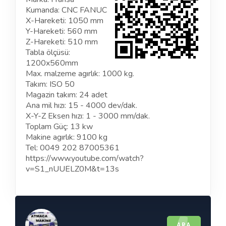
Kumanda: CNC FANUC
X-Hareketi: 1050 mm
Y-Hareketi: 560 mm
Z-Hareketi: 510 mm
Tabla ölçüsü:
1200x560mm
Max. malzeme agırlık: 1000 kg.
Takım: ISO 50
Magazin takım: 24 adet
Ana mil hızı: 15 - 4000 dev/dak.
X-Y-Z Eksen hızı: 1 - 3000 mm/dak.
Toplam Güç: 13 kw
Makine agırlık: 9100 kg
Tel: 0049 202 87005361
https://www.youtube.com/watch?
v=S1_nUUELZ0M&t=13s
ARA