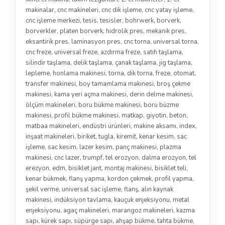
makinalar
,
cnc makineleri
,
cnc dik işleme
,
cnc yatay işleme
,
cnc işleme merkezi
,
tesis
,
tesisler
,
bohrwerk
,
borverk
,
borverkler
,
platen borverk
,
hidrolik pres
,
mekanik pres
,
eksantirik pres
,
laminasyon pres
,
cnc torna
,
universal torna
,
cnc freze
,
universal freze
,
azdırma freze
,
satıh taşlama
,
silindir taşlama
,
delik taşlama
,
çanak taşlama
,
jig taşlama
,
lepleme
,
honlama makinesi
,
torna
,
dik torna
,
freze
,
otomat
,
transfer makinesi
,
boy tamamlama makinesi
,
broş çekme
makinesi
,
kama yeri açma makinesi
,
derin delme makinesi
,
ölçüm makineleri
,
boru bükme makinesi
,
boru büzme
makinesi
,
profil bükme makinesi
,
matkap
,
giyotin
,
beton
,
matbaa makineleri
,
endüstri ürünleri
,
makine aksamı
,
index
,
inşaat makineleri
,
biriket
,
tugla
,
kiremit
,
kenar kesim
,
sac
işleme
,
sac kesim
,
lazer kesim
,
panç makinesi
,
plazma
makinesi
,
cnc lazer
,
trumpf
,
tel erozyon
,
dalma erozyon
,
tel
erezyon
,
edm
,
bisiklet jant
,
montaj makinesi
,
bisiklet teli
,
kenar bükmek
,
flanş yapma
,
kordon çekmek
,
profil yapma
,
şekil verme
,
universal sac işleme
,
flanş
,
alın kaynak
makinesi
,
indüksiyon tavlama
,
kauçuk enjeksiyonu
,
metal
enjeksiyonu
,
agaç makineleri
,
marangoz makineleri
,
kazma
sapı
,
kürek sapı
,
süpürge sapı
,
ahşap bükme
,
tahta bükme
,