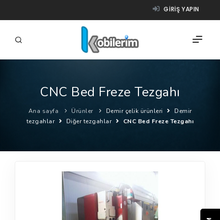
GIRIŞ YAPIN
CNC Bed Freze Tezgahı
FIRMALAR
Ana sayfa
Ürünler
Demir çelik ürünleri
Demir
ÜRÜNLER
tezgahlar
Diğer tezgahlar
CNC Bed Freze Tezgahı
NASIL ÇALIŞIR?
YARDIM