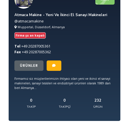
Atmaca Makine - Yeni Ve İkinci El Sanayi Makineleri
@atmacamakine
Wuppertal, Düsseldorf, Almanya
Firma şu an kapalı
Tel
+49
20287005361
Fax
+49
20287005362
ÜRÜNLER
Firmamız siz müşterilerimizin ihtiyacı olan yeni ve ikinci el sanayi
makineleri, sanayi tesisleri ve endüstriyel ürünleri olarak 1989 dan
beri Almanya...
0
0
232
TAKIP
TAKIPÇI
ÜRÜN