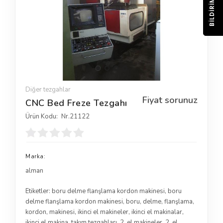
BILDIRIM
Diğer tezgahlar
Fiyat sorunuz
CNC Bed Freze Tezgahı
Ürün Kodu:
Nr.21122
Marka:
alman
Etiketler:
boru delme flanşlama kordon makinesi
,
boru
delme flanşlama kordon makinesi
,
boru
,
delme
,
flanşlama
,
kordon
,
makinesi
,
ikinci el makineler
,
ikinci el makinalar
,
ikinci el makina
,
takım tezgahları
,
2. el makineler
,
2. el