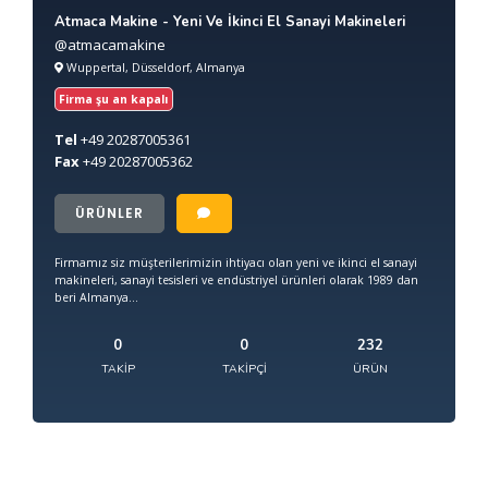
Atmaca Makine - Yeni Ve İkinci El Sanayi Makineleri
@atmacamakine
Wuppertal, Düsseldorf, Almanya
Firma şu an kapalı
Tel
+49
20287005361
Fax
+49
20287005362
ÜRÜNLER
Firmamız siz müşterilerimizin ihtiyacı olan yeni ve ikinci el sanayi
makineleri, sanayi tesisleri ve endüstriyel ürünleri olarak 1989 dan
beri Almanya...
0
0
232
TAKIP
TAKIPÇI
ÜRÜN