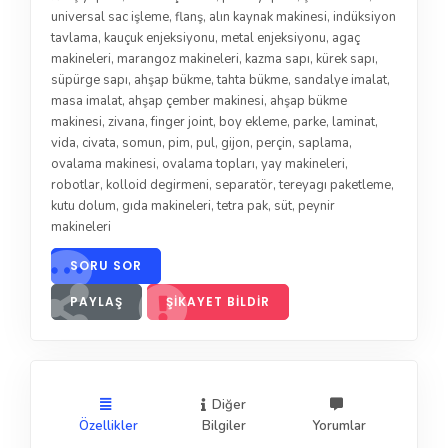
universal sac işleme
,
flanş
,
alın kaynak makinesi
,
indüksiyon
tavlama
,
kauçuk enjeksiyonu
,
metal enjeksiyonu
,
agaç
makineleri
,
marangoz makineleri
,
kazma sapı
,
kürek sapı
,
süpürge sapı
,
ahşap bükme
,
tahta bükme
,
sandalye imalat
,
masa imalat
,
ahşap çember makinesi
,
ahşap bükme
makinesi
,
zivana
,
finger joint
,
boy ekleme
,
parke
,
laminat
,
vida
,
civata
,
somun
,
pim
,
pul
,
gijon
,
perçin
,
saplama
,
ovalama makinesi
,
ovalama topları
,
yay makineleri
,
robotlar
,
kolloid degirmeni
,
separatör
,
tereyagı paketleme
,
kutu dolum
,
gıda makineleri
,
tetra pak
,
süt
,
peynir
makineleri
SORU SOR
PAYLAŞ
ŞIKAYET BILDIR
Diğer
Özellikler
Bilgiler
Yorumlar