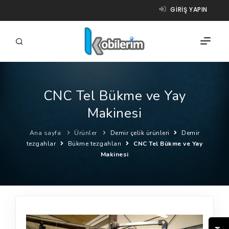
GIRIŞ YAPIN
CNC Tel Bükme ve Yay
FIRMALAR
Makinesi
ÜRÜNLER
Ana sayfa
Ürünler
Demir çelik ürünleri
Demir
NASIL ÇALIŞIR?
tezgahlar
Bükme tezgahları
CNC Tel Bükme ve Yay
Makinesi
YARDIM