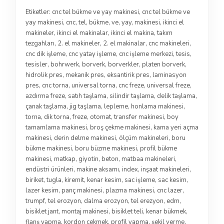
Etiketler:
cnc tel bükme ve yay makinesi
,
cnc tel bükme ve
yay makinesi
,
cnc
,
tel
,
bükme
,
ve
,
yay
,
makinesi
,
ikinci el
makineler
,
ikinci el makinalar
,
ikinci el makina
,
takım
tezgahları
,
2. el makineler
,
2. el makinalar
,
cnc makineleri
,
cnc dik işleme
,
cnc yatay işleme
,
cnc işleme merkezi
,
tesis
,
tesisler
,
bohrwerk
,
borverk
,
borverkler
,
platen borverk
,
hidrolik pres
,
mekanik pres
,
eksantirik pres
,
laminasyon
pres
,
cnc torna
,
universal torna
,
cnc freze
,
universal freze
,
azdırma freze
,
satıh taşlama
,
silindir taşlama
,
delik taşlama
,
çanak taşlama
,
jig taşlama
,
lepleme
,
honlama makinesi
,
torna
,
dik torna
,
freze
,
otomat
,
transfer makinesi
,
boy
tamamlama makinesi
,
broş çekme makinesi
,
kama yeri açma
makinesi
,
derin delme makinesi
,
ölçüm makineleri
,
boru
bükme makinesi
,
boru büzme makinesi
,
profil bükme
makinesi
,
matkap
,
giyotin
,
beton
,
matbaa makineleri
,
endüstri ürünleri
,
makine aksamı
,
index
,
inşaat makineleri
,
biriket
,
tugla
,
kiremit
,
kenar kesim
,
sac işleme
,
sac kesim
,
lazer kesim
,
panç makinesi
,
plazma makinesi
,
cnc lazer
,
trumpf
,
tel erozyon
,
dalma erozyon
,
tel erezyon
,
edm
,
bisiklet jant
,
montaj makinesi
,
bisiklet teli
,
kenar bükmek
,
flanş yapma
,
kordon çekmek
,
profil yapma
,
şekil verme
,