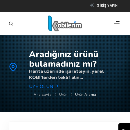
GIRIŞ YAPIN
Aradığınız ürünü
FIRMALAR
bulamadınız mı?
ÜRÜNLER
Harita üzerinde işaretleyin, yerel
KOBİ'lerden teklif alın...
NASIL ÇALIŞIR?
ÜYE OLUN
YARDIM
Ana sayfa
Ürün
Ürün Arama