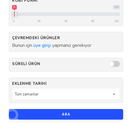
KOBI PUANI
0
100
0
30
50
80
100
ÇEVREMDEKI ÜRÜNLER
Bunun için
üye girişi
yapmanız gerekiyor
SÜRELI ÜRÜN
EKLENME TARIHI
Tüm zamanlar
ARA