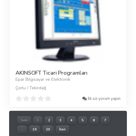
AKINSOFT Ticari Programları
Epar Bilgisayar ve Elektronik
Çorlu / Tekirdağ
İlk siz yorum yapın
Geri
1
2
3
4
5
6
7
...
19
20
İleri