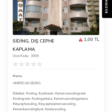
BILDIRIM
1,00 TL
SİDİNG, DIŞ CEPHE
KAPLAMA
Ürün Kodu:
3009
Marka:
AMERİCAN SİDİNG
Etiketler:
#siding
,
#yalıbaskı
,
#americansidingrenk
,
#sidingrenk
,
#sidingankara
,
#americansidingankara
,
#dışcephesiding
,
#dışcepheamericansiding
,
#amerikansidingfiyat
,
#ankarasiding
,