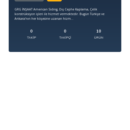
GRG İNŞAAT American Siding, Dış Cephe Kaplama, Çelik
konstrüksiyon işleri ile hizmet vermektedir. Bugün Türkiye ve
Ankara'nın her köşesine uzanan hizm...
0
0
10
TAKIP
TAKIPÇI
ÜRÜN