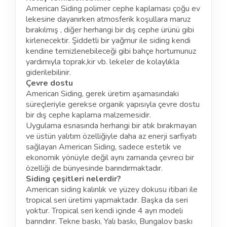
American Siding polimer cephe kaplaması çoğu ev
lekesine dayanırken atmosferik koşullara maruz
bırakılmış , diğer herhangi bir dış cephe ürünü gibi
kirlenecektir. Şiddetli bir yağmur ile siding kendi
kendine temizlenebileceği gibi bahçe hortumunuz
yardımıyla toprak,kir vb. lekeler de kolaylıkla
giderilebilinir.
Çevre dostu
American Siding, gerek üretim aşamasındaki
süreçleriyle gerekse organik yapısıyla çevre dostu
bir dış cephe kaplama malzemesidir.
Uygulama esnasında herhangi bir atık bırakmayan
ve üstün yalıtım özelliğiyle daha az enerji sarfiyatı
sağlayan American Siding, sadece estetik ve
ekonomik yönüyle değil aynı zamanda çevreci bir
özelliği de bünyesinde barındırmaktadır.
Siding çeşitleri nelerdir?
American siding kalınlık ve yüzey dokusu itibari ile
tropical seri üretimi yapmaktadır. Başka da seri
yoktur. Tropical seri kendi içinde 4 ayrı modeli
barındırır. Tekne baskı, Yalı baskı, Bungalov baskı