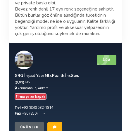
ve private baskı gibi.
Beyaz renk dahil 17 ayrı renk seçeneğine sahiptir.
Bütün bunlar göz önüne alındığında tüketicinin
beğendiği model ne ise o uygulanır. Kalite farklılığı
yoktur. Yardımcı profil ve aksesuar yelpazesinin
çok geniş olduğunu söylemek de mümkün.
ARA
GRG İnşaat Yapı Mlz.Paz.İth.İhr.San.
@grg395
Yenimahalle, Ankara
Firma şu an kapalı
Tel
+90
(850) 532-1814
Fax
+90
(850) ___-____
ÜRÜNLER