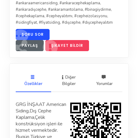
#ankaraamericansiding
,
#ankaracephekaplama
,
#ankaradışcephe
,
#ankaramantolama
,
#binagiydirme
,
#cephekaplama
,
#cepheyalıtımı
,
#cepheizolasyonu
,
#sidingfiyat
,
#fiyatsiding
,
#dışcephe
,
#dışcepheyalıtım
SORU SOR
PAYLAŞ
ŞIKAYET BILDIR
Diğer
Özellikler
Bilgiler
Yorumlar
GRG İNŞAAT American
Siding,Dış Cephe
Kaplama,Çelik
konstrüksiyon işleri ile
hizmet vermektedir.
Bugün Türkiye ve