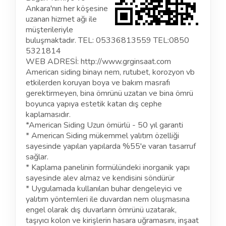
Ankara'nın her köşesine
uzanan hizmet ağı ile
müşterileriyle
buluşmaktadır. TEL: 05336813559 TEL:0850
5321814
WEB ADRESİ:
http://www.grginsaat.com
American siding binayı nem, rutubet, korozyon vb
etkilerden koruyan boya ve bakım masrafı
gerektirmeyen, bina ömrünü uzatan ve bina ömrü
boyunca yapıya estetik katan dış cephe
kaplamasıdır.
*American Siding Uzun ömürlü - 50 yıl garanti
* American Siding mükemmel yalıtım özelliği
sayesinde yapılan yapılarda %55'e varan tasarruf
sağlar.
* Kaplama panelinin formülündeki inorganik yapı
sayesinde alev almaz ve kendisini söndürür
* Uygulamada kullanılan buhar dengeleyici ve
yalıtım yöntemleri ile duvardan nem oluşmasına
engel olarak dış duvarların ömrünü uzatarak,
taşıyıcı kolon ve kirişlerin hasara uğramasını, inşaat