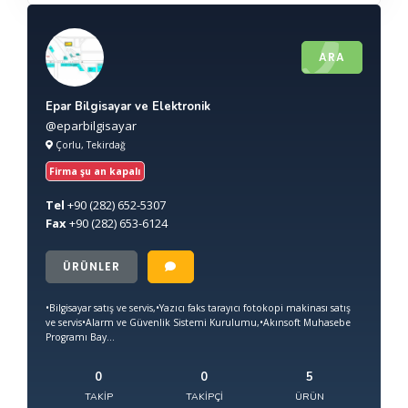
ARA
Epar Bilgisayar ve Elektronik
@eparbilgisayar
Çorlu, Tekirdağ
Firma şu an kapalı
Tel
+90
(282) 652-5307
Fax
+90
(282) 653-6124
ÜRÜNLER
•Bilgisayar satış ve servis,•Yazıcı faks tarayıcı fotokopi makinası satış
ve servis•Alarm ve Güvenlik Sistemi Kurulumu,•Akınsoft Muhasebe
Programı Bay...
0
0
5
TAKIP
TAKIPÇI
ÜRÜN