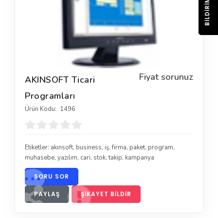
BILDIRIM
Fiyat sorunuz
AKINSOFT Ticari
Programları
Ürün Kodu:
1496
Etiketler:
akınsoft
,
business
,
iş
,
firma
,
paket
,
program
,
muhasebe
,
yazılım
,
cari
,
stok
,
takip
,
kampanya
SORU SOR
PAYLAŞ
ŞIKAYET BILDIR