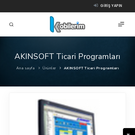
GIRIŞ YAPIN
AKINSOFT Ticari Programları
FIRMALAR
Ana sayfa
Ürünler
AKINSOFT Ticari Programları
ÜRÜNLER
NASIL ÇALIŞIR?
YARDIM